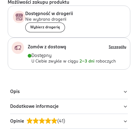
Możliwości zakupu produktu
Dostępność w drogerii
Nie wybrano drogerii
Wybierz drogerię
Zamów z dostawą
Szczegóły
Dostępny
U Ciebie zwykle w ciągu
2-3 dni
roboczych
Opis
Dodatkowe informacje
Gryzak Neno Frutta wyposażony w pojemnik z
siateczką, przez który można bezpiecznie podawać
Opinie
(
41
)
maluchowi warzywa i owoce. Dla dziecka od 4.
PRODUCENT/PODMIOT ODPOWIEDZIALNY
miesiąca życia. Gryzak ułatwia naukę gryzienia
KGK Trend sp. z o.o.
pokarmów, likwidując przy tym ryzyko zakrztuszenia
ul. Ujastek 5b