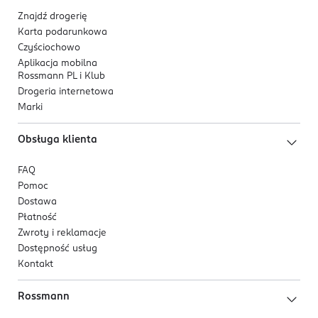
Kod EAN
Znajdź drogerię
Karta podarunkowa
4 305615 467535
Czyściochowo
Aplikacja mobilna
Rossmann PL i Klub
Drogeria internetowa
Marki
Obsługa klienta
FAQ
Pomoc
Dostawa
Płatność
Zwroty i reklamacje
Dostępność usług
Kontakt
Rossmann