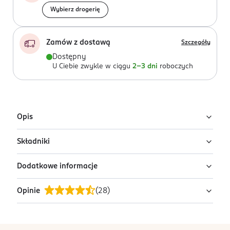
Wybierz drogerię
Zamów z dostawą
Szczegóły
Dostępny
U Ciebie zwykle w ciągu
2-3 dni
roboczych
Opis
Składniki
Test ciążowy do samodzielnego stosowania.
Dodatkowe informacje
Zawartość opakowania: 1 foliowa kopertka zawierająca
1 test oraz zakraplacz, 1 instrukcja używania wyrobu.
Opinie
(
28
)
PRZYGOTOWANIE I STOSOWANIE
Można stosować o każdej porze dnia i nie wymaga
zbierania moczu do pojemnika.