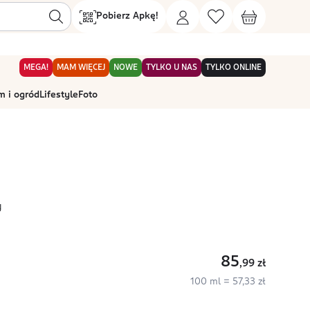
Pobierz Apkę!
MEGA!
MAM WIĘCEJ
NOWE
TYLKO U NAS
TYLKO ONLINE
 i ogród
Lifestyle
Foto
y
85
,99
zł
100 ml = 57,33 zł