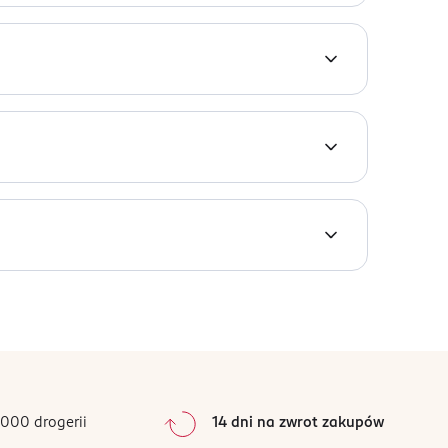
ygładza i wyrównuje szorstką strukturę skóry,
STREPTOCOCCUS THERMOPHILUS FERMENT,
kórka, wspierając naturalną regenerację skóry.
NANCHUM ATRATUM EXTRACT, ALTHAEA ROSEA
IGOSACCHARIDES, FRUCTOSE, SODIUM PCA,
kładniki lipidowej struktury skóry, które
LINE, MALTODEXTRIN, HYDROGENATED LECITHIN,
E NS, CERAMIDE AP, CERAMIDE AS, CERAMIDE EOP,
, aby poprawić wchłanianie.
ć stosowanie i skonsultować się z lekarzem, jeśli
ymi efektami, wykraczającymi poza działanie
000 drogerii
14 dni na zwrot zakupów