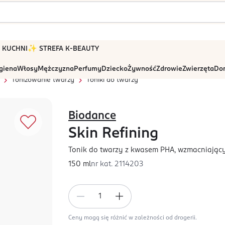
 W KUCHNI
✨ STREFA K-BEAUTY
igiena
Włosy
Mężczyzna
Perfumy
Dziecko
Żywność
Zdrowie
Zwierzęta
Dom
Tonizowanie twarzy
Toniki do twarzy
Biodance
Skin Refining
Tonik do twarzy z kwasem PHA, wzmacniając
150 ml
nr kat.
2114203
Ceny mogą się różnić w zależności od drogerii.