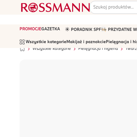
PROMOCJE
GAZETKA
☀️ PORADNIK SPF
🧑🏻‍🍳 PRZYDATNE
Wszystkie kategorie
Makijaż i paznokcie
Pielęgnacja i h
Wszystkie kategorie
Pielęgnacja i higiena
Twarz