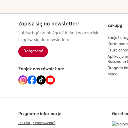
Puiestee 2
PHA
50303
Ceramidy 5‑warstwowe
Tartu
Kwasy tłuszczowe
Zapisz się na newsletter!
info@orientrade.com
Zakupy
37251902620
Lubisz być na bieżąco? Kliknij w przycisk
Znajdź drog
EE-Estonia
i zapisz się do newslettera.
Karta pod
Kod EAN
Czyścioch
Dołączam!
Aplikacja 
8 809937 361770
Rossmann P
Drogeria i
Znajdź nas również na:
Marki
Przydatne informacje
Gazetk
Jak złożyć zamówienie?