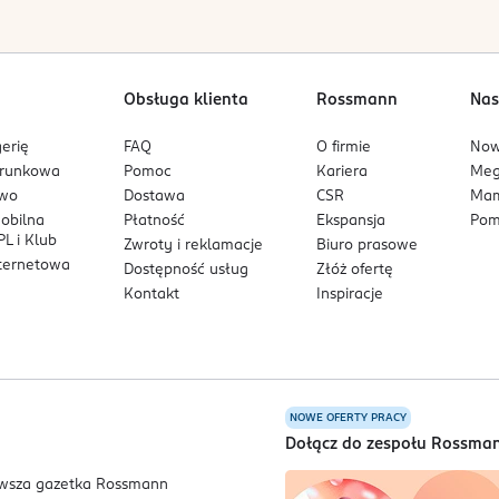
Obsługa klienta
Rossmann
Nas
erię
FAQ
O firmie
No
arunkowa
Pomoc
Kariera
Me
owo
Dostawa
CSR
Mam
mobilna
Płatność
Ekspansja
Pom
L i Klub
Zwroty i reklamacje
Biuro prasowe
nternetowa
Dostępność usług
Złóż ofertę
Kontakt
Inspiracje
NOWE OFERTY PRACY
a
Dołącz do zespołu Rossma