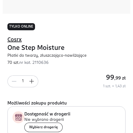
TYLKO ONLINE
Cosrx
One Step Moisture
Płatki do twarzy, złuszczająco-nawilżające
70 szt.
nr kat.
2110636
99
,99
zł
1 szt. = 1,43 zł
Możliwości zakupu produktu
Dostępność w drogerii
Nie wybrano drogerii
Wybierz drogerię