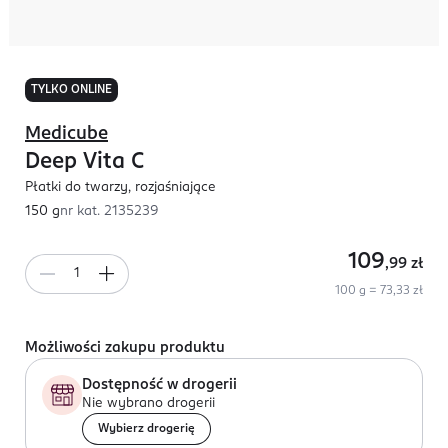
TYLKO ONLINE
Medicube
Deep Vita C
Płatki do twarzy, rozjaśniające
150 g
nr kat.
2135239
109
,99
zł
100 g = 73,33 zł
Możliwości zakupu produktu
Dostępność w drogerii
Nie wybrano drogerii
Wybierz drogerię