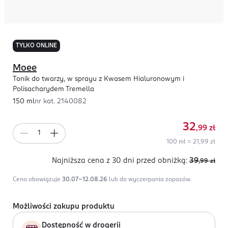
TYLKO ONLINE
Moee
Tonik do twarzy, w sprayu z Kwasem Hialuronowym i
Polisacharydem Tremella
150 ml
nr kat.
2140082
32
,99
zł
100 ml = 21,99 zł
Najniższa cena z 30 dni
przed obniżką:
39
,99
zł
Cena obowiązuje
30.07-12.08.26
lub do wyczerpania zapasów.
Możliwości zakupu produktu
Dostępność w drogerii