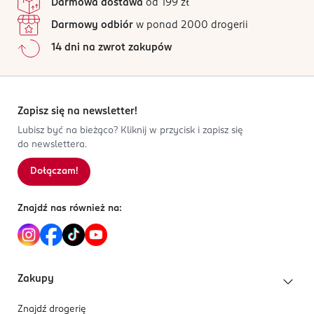
Darmowa dostawa
od 199 zł
FLOWER/LEAF/STEM EXTRACT, NYMPHAEA ALBA
Darmowy odbiór
w ponad 2000 drogerii
FLOWER EXTRACT, SODIUM BENZOATE, DEHYDROACETIC
OSOBA/PODMIOT ODPOWIEDZIALNY
ACID, LINALOOL, BENZYL SALICYLATE.
ROSSMANN SDP SP. z o.o.
14 dni na zwrot zakupów
św. Teresy 109
91-222 Łódź
Kod EAN
Zapisz się na newsletter!
3 264680 014871
Lubisz być na bieżąco? Kliknij w przycisk i zapisz się
do newslettera.
Dołączam!
Znajdź nas również na:
Zakupy
Znajdź drogerię