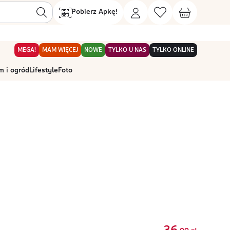
Pobierz Apkę!
MEGA!
MAM WIĘCEJ
NOWE
TYLKO U NAS
TYLKO ONLINE
 i ogród
Lifestyle
Foto