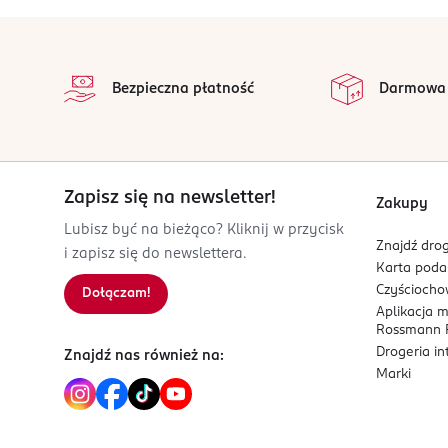
OSOBA/PODMIOT ODPOWIEDZIALNY
stopka
LaRose Sp.z o.o
na
ul. Łąkowa 11
Wszystkie op
Bezpieczna płatność
Darmowa
90-562 Łódź
Kod EAN
8 809486 680636
Zapisz się na newsletter!
Zakupy
Lubisz być na bieżąco? Kliknij w przycisk
Znajdź drog
i zapisz się do newslettera.
Karta pod
Czyścioch
Dołączam!
Aplikacja 
Rossmann P
Drogeria i
Znajdź nas również na:
Marki