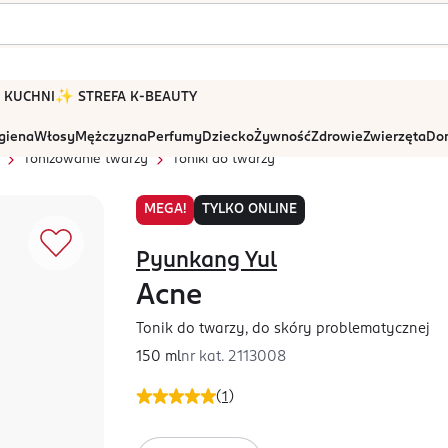
 W KUCHNI
✨ STREFA K-BEAUTY
igiena
Włosy
Mężczyzna
Perfumy
Dziecko
Żywność
Zdrowie
Zwierzęta
Dom
Tonizowanie twarzy
Toniki do twarzy
MEGA!
TYLKO ONLINE
Pyunkang Yul
Acne
Tonik do twarzy, do skóry problematycznej
150 ml
nr kat.
2113008
(
1
)