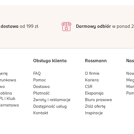
5
5
/5
4
3
1 opinii
 podstawie
inie są zweryfikowane zakupem.
2
 dostawa
od 199 zł
Darmowy odbiór
w ponad 2
1
Obsługa klienta
Rossmann
Nas
erię
FAQ
O firmie
No
arunkowa
Pomoc
Kariera
Me
owo
Dostawa
CSR
Mam
mobilna
Płatność
Ekspansja
Pom
L i Klub
Zwroty i reklamacje
Biuro prasowe
nternetowa
Dostępność usług
Złóż ofertę
Kontakt
Inspiracje