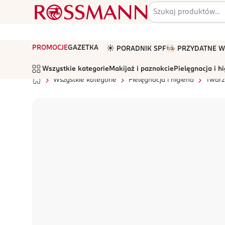
PROMOCJE
GAZETKA
☀️ PORADNIK SPF
🧑🏻‍🍳 PRZYDATNE
Wszystkie kategorie
Makijaż i paznokcie
Pielęgnacja i h
Wszystkie kategorie
Pielęgnacja i higiena
Twarz