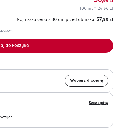
36
,99
zł
100 ml = 24,66 zł
57
Najniższa cena z 30 dni
przed obniżką:
,99
zł
zapasów.
aj do koszyka
Wybierz drogerię
Szczegóły
oczych