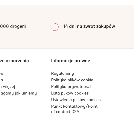
0
%
0
%
0
%
0
%
000 drogerii
14 dni na zwrot zakupów
0
%
Sortowanie wg
data: od najnowszej
ze oznaczenia
Informacje prawne
we
Regulaminy
ga
Polityka plików
cookie
 więcej
Polityka prywatności
agamy jak umiemy
Lista plików
cookies
Ustawienia plików
cookies
Punkt kontaktowy/
Point
of contact DSA