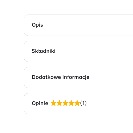
Opis
Tonik do twarzy Pyunkang Yul Acne stworzony 
nawilżenie.
Składniki
Produkt delikatnie złuszcza naskórek, wspomagaj
Ingredients: : WATER, BUTYLENE GLYCOL, DIMETH
Pielęgnująca formuła została wzbogacona o:
CENTELLA ASIATICA EXTRACT, POLYGONUM CUSPID
Dodatkowe informacje
URALENSIS ROOT EXTRACT, CHAMOMILLA RECUTITA
Ekstrakt z kory dębu, który reguluje wydzie
HYDROXYACETOPHENONE, MYRTUS COMMUNIS EXTR
Wąkrotę azjatycką i ekstrakt z drzewa herba
PRZYGOTOWANIE I STOSOWANIE
Po oczyszczeniu skóry, nasącz wacik tonikiem i de
Opinie
(
1
)
Stosować rano i/lub wieczorem jako drugi krok w 
OSTRZEŻENIA DOTYCZĄCE BEZPIECZEŃSTWA
Unikać kontaktu z oczami. W przypadku wystąpie