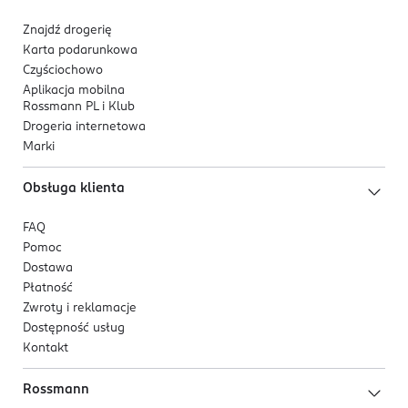
18600 Prague
Znajdź drogerię
Kod EAN
Karta podarunkowa
8 809647 395911
Czyściochowo
Aplikacja mobilna
Rossmann PL i Klub
Drogeria internetowa
Marki
Obsługa klienta
FAQ
Pomoc
Dostawa
Płatność
Zwroty i reklamacje
Dostępność usług
Kontakt
Rossmann