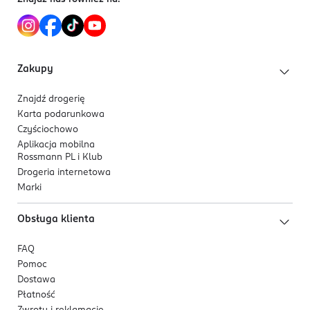
Lekka, kojąca mgiełka szybko odświeża i pielęgnuje
skórę twarzy oraz ciała. Formuła zawiera 97%
składników pochodzenia naturalnego.
Zakupy
Produkt nie zawiera alkoholu ani kompozycji
zapachowej, dzięki czemu zapewnia komfortowe
Znajdź drogerię
stosowanie. Został przebadany dermatologicznie.
Karta podarunkowa
Czyściochowo
Aplikacja mobilna
Rossmann PL i Klub
Drogeria internetowa
Marki
Obsługa klienta
FAQ
Pomoc
Dostawa
Płatność