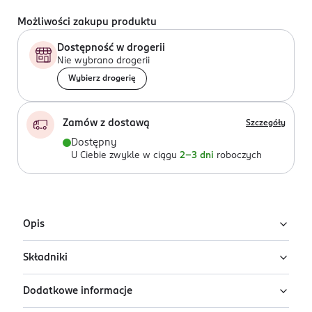
Możliwości zakupu produktu
Dostępność w drogerii
Nie wybrano drogerii
Wybierz drogerię
Zamów z dostawą
Szczegóły
Dostępny
U Ciebie zwykle w ciągu
2-3 dni
roboczych
Opis
Składniki
Woda owsiana do twarzy i ciała Venus Stay
Comfy
Dodatkowe informacje
Ingredients: : AQUA, GLYCERIN, PROPANEDIOL, AVENA
Kojąca woda owsiana do twarzy i ciała, która
SATIVA KERNEL EXTRACT, PANTHENOL, TETRASODIUM