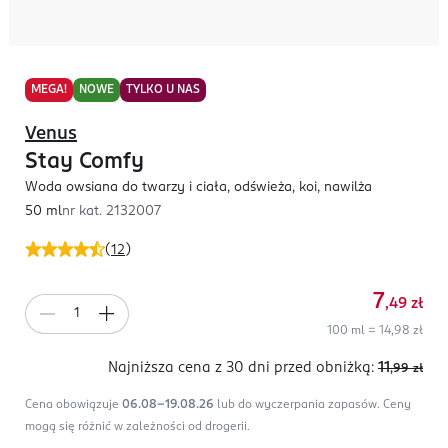
MEGA!
NOWE
TYLKO U NAS
Venus
Stay Comfy
Woda owsiana do twarzy i ciała, odświeża, koi, nawilża
50 ml
nr kat.
2132007
(
12
)
7
,49
zł
100 ml = 14,98 zł
Najniższa cena z 30 dni
przed obniżką:
11
,99
zł
Cena obowiązuje
06.08-19.08.26
lub do wyczerpania zapasów.
Ceny
mogą się różnić w zależności od drogerii.