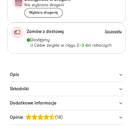
Nie wybrano drogerii
Wybierz drogerię
Zamów z dostawą
Szczegóły
Dostępny
U Ciebie zwykle w ciągu
2-3 dni
roboczych
Opis
Składniki
YOSKINE LONGEVITY KOJĄCY TONIK PREBIOTYCZNY DO
TWARZY
Dodatkowe informacje
Ingredients: : AQUA, PROPANEDIOL, BETAINE, GLYCERIN,
YOSKINE LONGEVITY to linia pielęgnacyjna inspirowana
SACCHAROMYCES/XYLINUM/BLACK TEA FERMENT,
japońską sztuką odnajdywania harmonii
Opinie
(
18
)
INULIN, ALLANTOIN, LACTIC ACID, FRUCTOSE,
PRZYGOTOWANIE I STOSOWANIE
w codziennych rytuałach. Jej zaawansowane formuły,
HYDROLYZED CANDIDA SAITOANA EXTRACT, BETA-
Nasącz tonikiem wacik kosmetyczny i delikatnie
stworzone w oparciu o unikalny aktywator