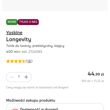
NOWE
TYLKO U NAS
Yoskine
Longevity
Tonik do twarzy, prebiotyczny, kojący
400 ml
nr kat.
2124565
(
18
)
44
,99
zł
100 ml = 11,25 zł
Ceny mogą się różnić w zależności od drogerii.
Możliwości zakupu produktu
Dostępność w drogerii