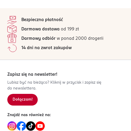
Isernhägener Straße 16
Torba na zakupy:
4,9
stopka
30938
/5
Burgwedel
udźwig: ok. 10 kg,
Bezpieczna płatność
375 opinii
na podstawie
product@rossmann.info
można prać.
Darmowa dostawa
od 199 zł
Wszystkie opinie są zweryfikowane zakupem.
48426139700
Darmowy odbiór
w ponad 2000 drogerii
DE-Niemcy
Jak działają opinie?
14 dni na zwrot zakupów
Kod EAN
5
0
%
4 305615 754468
4
0
%
3
0
%
2
0
%
Zapisz się na newsletter!
1
0
%
Lubisz być na bieżąco? Kliknij w przycisk i zapisz się
do newslettera.
Dołączam!
Sortowanie wg
data: od najnowszej
Znajdź nas również na: