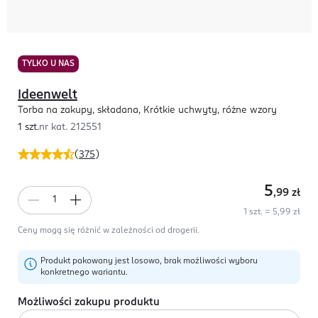
TYLKO U NAS
Ideenwelt
Torba na zakupy, składana, Krótkie uchwyty, różne wzory
1 szt.
nr kat.
212551
(
375
)
5
,99
zł
1 szt. = 5,99 zł
Ceny mogą się różnić w zależności od drogerii.
Produkt pakowany jest losowo, brak możliwości wyboru
konkretnego wariantu.
Możliwości zakupu produktu