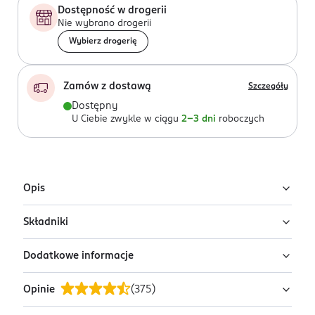
Dostępność w drogerii
Nie wybrano drogerii
Wybierz drogerię
Zamów z dostawą
Szczegóły
Dostępny
U Ciebie zwykle w ciągu
2-3 dni
roboczych
Opis
Składniki
Uwaga: wysyłamy losowy wariant!
Produkt występuje w różnych wariantach i pakowany
Dodatkowe informacje
100% Poliester
jest losowo. Zdjęcia pokazują przykładowe warianty.
Szukasz konkretnego wariantu lub chcesz sprawdzić
Opinie
(
375
)
PRODUCENT/PODMIOT ODPOWIEDZIALNY
pełną ofertę? Zapraszamy do najbliższej drogerii.
Dirk Rossmann GmbH