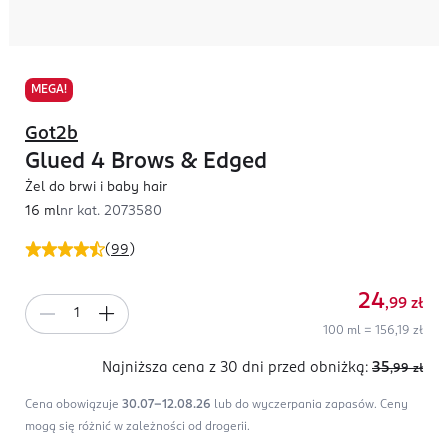
MEGA!
Got2b
Glued 4 Brows & Edged
Żel do brwi i baby hair
16 ml
nr kat.
2073580
(
99
)
24
,99
zł
100 ml = 156,19 zł
Najniższa cena z 30 dni
przed obniżką:
35
,99
zł
Cena obowiązuje
30.07-12.08.26
lub do wyczerpania zapasów.
Ceny
mogą się różnić w zależności od drogerii.