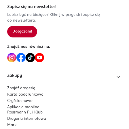
OSOBA/PODMIOT ODPOWIEDZIALNY
2
0
%
Zapisz się na newsletter!
Henkel Polska Sp. z.o.o
1
0
%
Lubisz być na bieżąco? Kliknij w przycisk i zapisz się
Domaniewska 41
do newslettera.
02-672
Dołączam!
Sortowanie wg
data: od najnowszej
Warszawa
consumerservice.pl@henkel.com
225656000
Znajdź nas również na:
PL-Polska
Kod EAN
9 000101 733358
Zakupy
Znajdź drogerię
Karta podarunkowa
Czyściochowo
Aplikacja mobilna
Rossmann PL i Klub
Drogeria internetowa
Marki