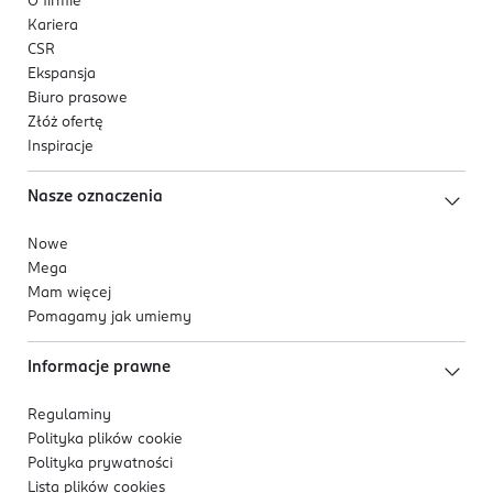
O firmie
idealnie dopasowuje się do każdego rodzaju
Kariera
włosów i potrzeb stylizacyjnych,
CSR
200 milionów jonów ujemnych,
Ekspansja
3 poziomy prędkości nawiewu,
Biuro prasowe
7 ustawień temperatury,
Złóż ofertę
chłodny nawiew,
Inspiracje
pierścień Essential zapewniający aromaterapię,
2 końcówki do stylizacji w zestawie - dyfuzor i
Nasze oznaczenia
koncentrator,
Nowe
magnetyczne mocowanie końcówek,
Mega
funkcja automatycznego czyszczenia filtra,
Mam więcej
wygodne i szybkie suszenie,
Pomagamy jak umiemy
moc - 1600 W,
poziom hałasu - < 75 dB,
Informacje prawne
zakres temperatury 38°C-98°C,
przewód - 2 m.
Regulaminy
Polityka plików
cookie
Polityka prywatności
Lista plików
cookies