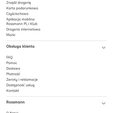
precyzyjne modelowanie
- koncentrator skupia
Znajdź drogerię
strumień powietrza, ułatwiając wygładzenie
Karta podarunkowa
włosów i dokładne modelowanie pasm,
Czyściochowo
wygoda obsługi
- wyświetlacz LCD ułatwia
Aplikacja mobilna
Rossmann PL i Klub
kontrolę ustawień, a intuicyjne sterowanie
Drogeria internetowa
pozwala szybko wybrać odpowiednią
Marki
temperaturę i prędkość,
szybka zmiana końcówek
- magnetyczny system
Obsługa klienta
mocowania umożliwia wygodną i płynną
wymianę nasadek,
FAQ
łatwa pielęgnacja urządzenia
- w kilka sekund
Pomoc
pozbędziesz się zanieczyszczeń z suszarki
Dostawa
wyjmując jednym ruchem filtr EasyClean,
Płatność
umożliwiając bezproblemowe użytkowanie i
Zwroty i reklamacje
zachowanie długiej żywotności.
Dostępność usług
Kontakt
Kluczowe cechy
Rossmann
moc zamknięta w kompaktowej formie,
zaawansowana suszarka z wyświetlaczem LCD,