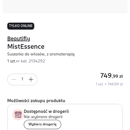
TYLKO ONLINE
Beautifly
MistEssence
Suszarka do włosów, z aromaterapią
1 szt.
nr kat.
2134292
749
,99
zł
1 szt. = 749,99 zł
Możliwości zakupu produktu
Dostępność w drogerii
Nie wybrano drogerii
Wybierz drogerię