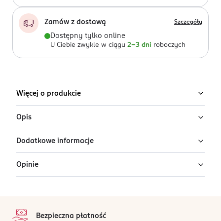
Zamów z dostawą
Szczegóły
Dostępny tylko online
U Ciebie zwykle w ciągu
2-3 dni
roboczych
Więcej o produkcie
Opis
Dodatkowe informacje
Urządzenie do mikrodermabrazji diamentowej B-Derma
PRO sprawi, że Twoja skóra będzie oczyszczona z
Opinie
zaskórników i nadmiaru sebum oraz stanie się bardziej
PRODUCENT/PODMIOT ODPOWIEDZIALNY
jędrna. Masaż próżniowy działa liftingująco.
Beautifly sp. z o.o.
Plac Bankowy 2
Mikrocząsteczki diamentowe
stopka
00-095
Ten produkt nie ma jeszcze opinii.
Antybakteryjne niebieskie światło fotonowe
Warszawa
Bezpieczna płatność