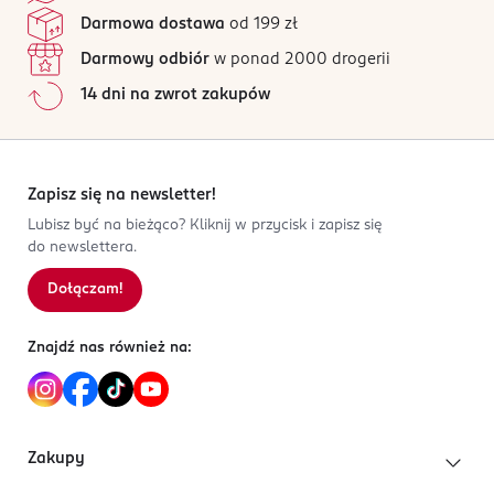
4 tryby mocy ssącej
serwis@beautifly.eu
Jak działają opinie?
Darmowa dostawa
od 199 zł
Wyświetlacz LCD
722320323
Timer
Darmowy odbiór
w ponad 2000 drogerii
PL-Polska
Ładowanie indukcyjne
14 dni na zwrot zakupów
Kod EAN
5 903003 700784
Zapisz się na newsletter!
Lubisz być na bieżąco? Kliknij w przycisk i zapisz się
do newslettera.
Dołączam!
Znajdź nas również na:
Zakupy