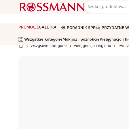
PROMOCJE
GAZETKA
☀️ PORADNIK SPF
🧑🏻‍🍳 PRZYDATNE
Wszystkie kategorie
Makijaż i paznokcie
Pielęgnacja i h
Wszystkie kategorie
Pielęgnacja i higiena
Twarz