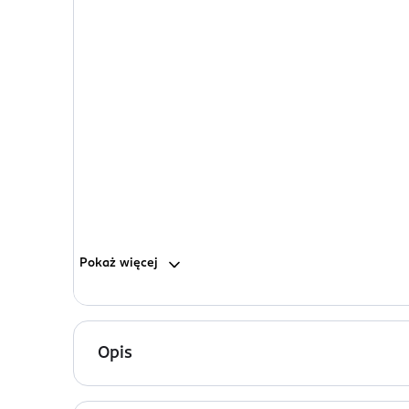
Pokaż
więcej
Opis
Urządzenie do mezoterapii mikroigłowej Beautif