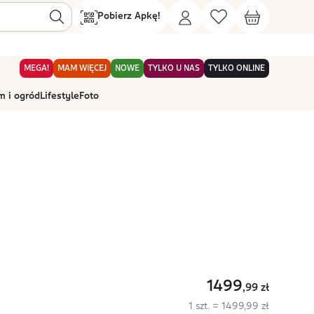
Pobierz Apkę!
MEGA!
MAM WIĘCEJ
NOWE
TYLKO U NAS
TYLKO ONLINE
 i ogród
Lifestyle
Foto
1499
,99
zł
1 szt. = 1499,99 zł