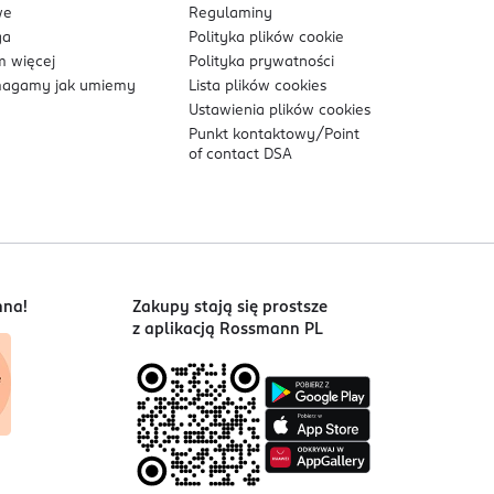
we
Regulaminy
ga
Polityka plików
cookie
 więcej
Polityka prywatności
agamy jak umiemy
Lista plików
cookies
Ustawienia plików
cookies
Punkt kontaktowy/
Point
of contact DSA
w okolicach narządów płciowych.
nie.
nna!
Zakupy stają się prostsze
z aplikacją Rossmann PL