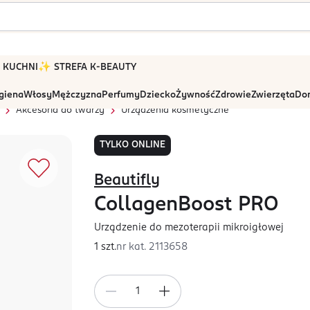
 W KUCHNI
✨ STREFA K-BEAUTY
igiena
Włosy
Mężczyzna
Perfumy
Dziecko
Żywność
Zdrowie
Zwierzęta
Dom
Akcesoria do twarzy
Urządzenia kosmetyczne
TYLKO ONLINE
Beautifly
CollagenBoost PRO
Urządzenie do mezoterapii mikroigłowej
1 szt.
nr kat.
2113658