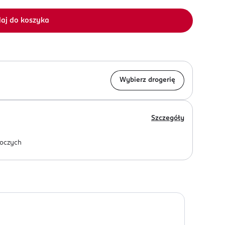
aj do koszyka
Wybierz drogerię
Szczegóły
oczych