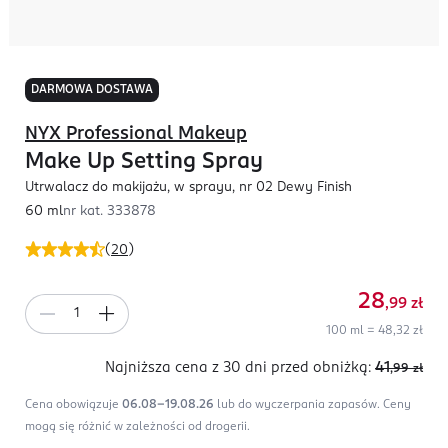
DARMOWA DOSTAWA
NYX Professional Makeup
Make Up Setting Spray
Utrwalacz do makijażu, w sprayu, nr 02 Dewy Finish
60 ml
nr kat.
333878
(
20
)
28
,99
zł
100 ml = 48,32 zł
Najniższa cena z 30 dni
przed obniżką:
41
,99
zł
Cena obowiązuje
06.08-19.08.26
lub do wyczerpania zapasów.
Ceny
mogą się różnić w zależności od drogerii.