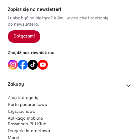
3
0
%
Clichy
2
0
%
Zapisz się na newsletter!
serwis.konsumencki@loreal.com
1
0
%
Lubisz być na bieżąco? Kliknij w przycisk i zapisz się
226760100
do newslettera.
FR-Francja
Dołączam!
Sortowanie wg
data: od najnowszej
Kod EAN
0 800897 813727
Znajdź nas również na:
Zakupy
Znajdź drogerię
Karta podarunkowa
Czyściochowo
Aplikacja mobilna
Rossmann PL i Klub
Drogeria internetowa
Marki