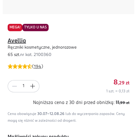
MEGA!
TYLKO U NAS
Avellia
Ręczniki kosmetyczne, jednorazowe
65 szt.
nr kat.
2100360
(
194
)
8
,29
zł
1 szt. = 0,13 zł
Najniższa cena z 30 dni
przed obniżką:
11
,99
zł
Cena obowiązuje
30.07-12.08.26
lub do wyczerpania zapasów.
Ceny
mogą się różnić w zależności od drogerii.