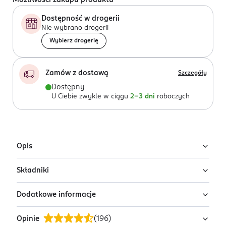
Możliwości zakupu produktu
Dostępność w drogerii
Nie wybrano drogerii
Wybierz drogerię
Zamów z dostawą
Szczegóły
Dostępny
U Ciebie zwykle w ciągu
2-3 dni
roboczych
Opis
Składniki
Ręczniki jednorazowe do twarzy Avellia, 65
sztuk
Dodatkowe informacje
100% Włókien Wiskozowych
Jednorazowe ręczniki do twarzy Avellia to higieniczna
alternatywa dla ręczników materiałowych. Znacząco
Opinie
(
196
)
PRZYGOTOWANIE I STOSOWANIE
eliminują ryzyko przenoszenia bakterii i