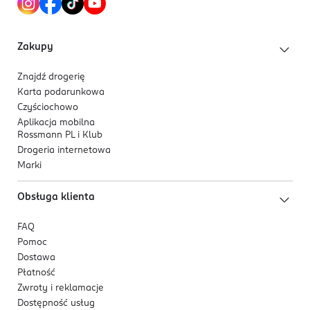
Ręczniki kosmetyczne Avellia zostały w 100%
wykonane z biodegradowalnych włókien
roślinnych.
Zakupy
Te jednorazowe ręczniki są dostępne w wygodnej,
innowacyjnej formie w rolce z perforacją, co
Znajdź drogerię
umożliwia ich odpowiednie dozowanie, w
Karta podarunkowa
zależności od potrzeb.
Czyściochowo
Są miękkie, delikatne, chłonne, wytrzymałe i
Aplikacja mobilna
Rossmann PL i Klub
pozbawione zapachu.
Drogeria internetowa
Doskonale sprawdzą się również do cery
Marki
wrażliwej.
Produkt został przebadany dermatologicznie.
Obsługa klienta
W opakowaniu znajduje się 65 sztuk produktu.
FAQ
Pomoc
Dostawa
Płatność
Zwroty i reklamacje
Dostępność usług