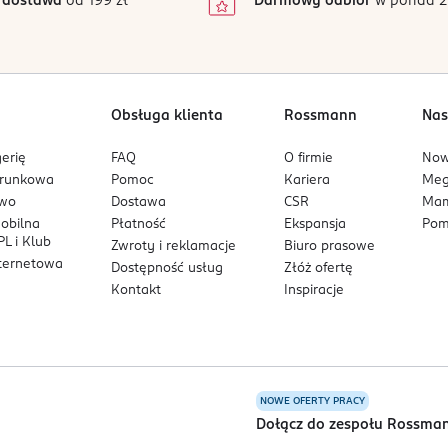
 dostawa
od 199 zł
Darmowy odbiór
w ponad 2
1
Obsługa klienta
Rossmann
Nas
erię
FAQ
O firmie
No
arunkowa
Pomoc
Kariera
Me
owo
Dostawa
CSR
Mam
mobilna
Płatność
Ekspansja
Pom
L i Klub
Zwroty i reklamacje
Biuro prasowe
nternetowa
Dostępność usług
Złóż ofertę
Kontakt
Inspiracje
NOWE OFERTY PRACY
a
Dołącz do zespołu Rossma