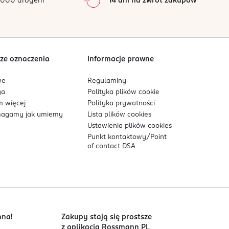
000 drogerii
14 dni na zwrot zakupów
0
%
Sortowanie wg
data: od najnowszej
ze oznaczenia
Informacje prawne
we
Regulaminy
ga
Polityka plików
cookie
 więcej
Polityka prywatności
agamy jak umiemy
Lista plików
cookies
Ustawienia plików
cookies
Punkt kontaktowy/
Point
of contact DSA
nna!
Zakupy stają się prostsze
z aplikacją Rossmann PL