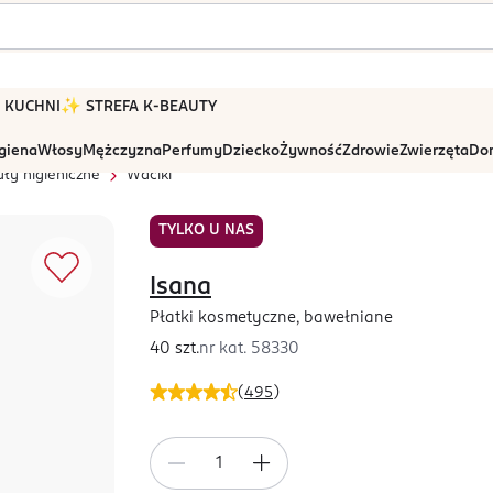
 W KUCHNI
✨ STREFA K-BEAUTY
igiena
Włosy
Mężczyzna
Perfumy
Dziecko
Żywność
Zdrowie
Zwierzęta
Dom
uły higieniczne
Waciki
TYLKO U NAS
Isana
Płatki kosmetyczne, bawełniane
40 szt.
nr kat.
58330
(
495
)