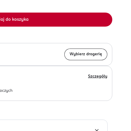
aj do koszyka
Wybierz drogerię
Szczegóły
oczych