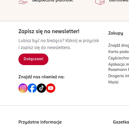
Bezpieczna płatność
Darmowa
4 305615 440668
Zapisz się na newsletter!
Zakupy
Lubisz być na bieżąco? Kliknij w przycisk
Znajdź drog
i zapisz się do newslettera.
Karta pod
Czyścioch
Dołączam!
Aplikacja 
Rossmann P
Drogeria i
Znajdź nas również na:
Marki
Przydatne informacje
Gazetk