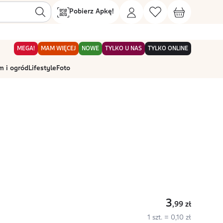
Pobierz Apkę!
MEGA!
MAM WIĘCEJ
NOWE
TYLKO U NAS
TYLKO ONLINE
 i ogród
Lifestyle
Foto
3
,99
zł
1 szt. = 0,10 zł