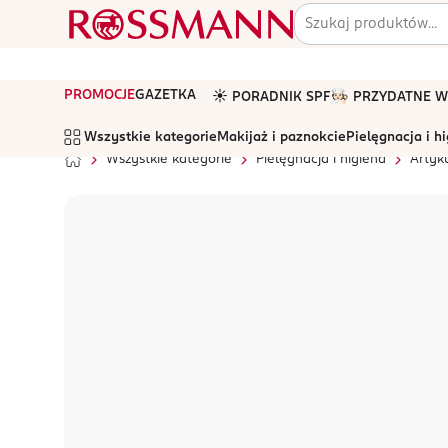
PROMOCJE
GAZETKA
☀️ PORADNIK SPF
🧑🏻‍🍳 PRZYDATNE
Wszystkie kategorie
Makijaż i paznokcie
Pielęgnacja i h
Wszystkie kategorie
Pielęgnacja i higiena
Artyk