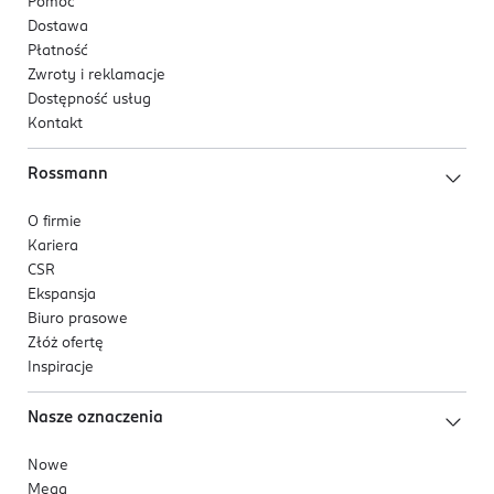
Pomoc
Dostawa
Praktyczne, kartonowe opakowanie umożliwia łatwe
Płatność
wyciąganie ręczniczków i wygodne przechowywanie.
Zwroty i reklamacje
Estetyczna forma sprawia, że produkt dobrze
Dostępność usług
Kontakt
prezentuje się w łazience, a kompaktowy format
sprawdzi się także w podróży lub na treningu.
Rossmann
O firmie
Kariera
CSR
Ekspansja
Biuro prasowe
Złóż ofertę
Inspiracje
Nasze oznaczenia
Nowe
Mega