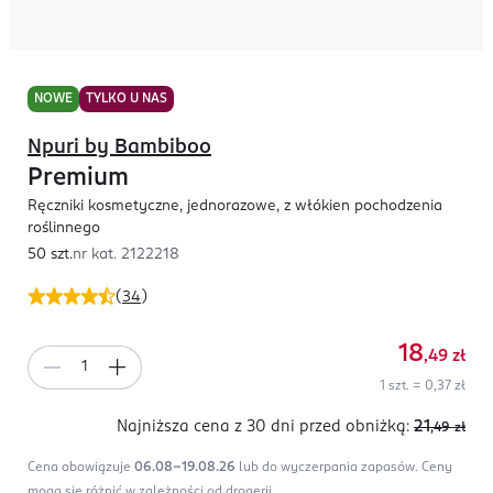
NOWE
TYLKO U NAS
Npuri by Bambiboo
Premium
Ręczniki kosmetyczne, jednorazowe, z włókien pochodzenia
roślinnego
50 szt.
nr kat.
2122218
(
34
)
18
,49
zł
1 szt. = 0,37 zł
Najniższa cena z 30 dni
przed obniżką:
21
,49
zł
Cena obowiązuje
06.08-19.08.26
lub do wyczerpania zapasów.
Ceny
mogą się różnić w zależności od drogerii.