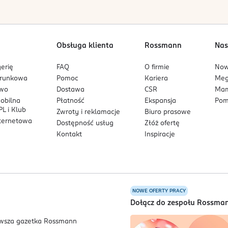
Obsługa klienta
Rossmann
Nas
erię
FAQ
O firmie
No
arunkowa
Pomoc
Kariera
Me
owo
Dostawa
CSR
Mam
mobilna
Płatność
Ekspansja
Pom
L i Klub
Zwroty i reklamacje
Biuro prasowe
nternetowa
Dostępność usług
Złóż ofertę
Kontakt
Inspiracje
NOWE OFERTY PRACY
a
Dołącz do zespołu Rossma