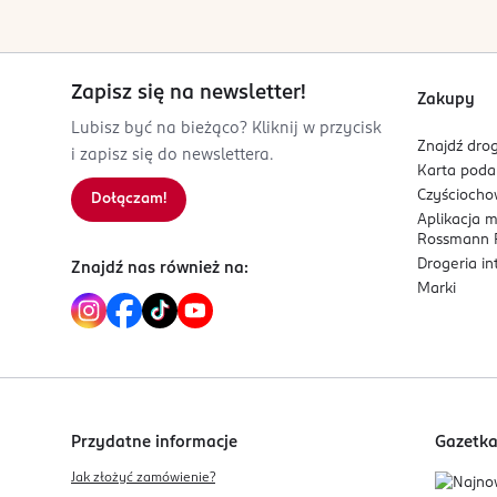
Zapisz się na newsletter!
Zakupy
Lubisz być na bieżąco? Kliknij w przycisk
Znajdź drog
i zapisz się do newslettera.
Karta pod
Czyścioch
Dołączam!
Aplikacja 
Rossmann P
Drogeria i
Znajdź nas również na:
Marki
Przydatne informacje
Gazetk
Jak złożyć zamówienie?