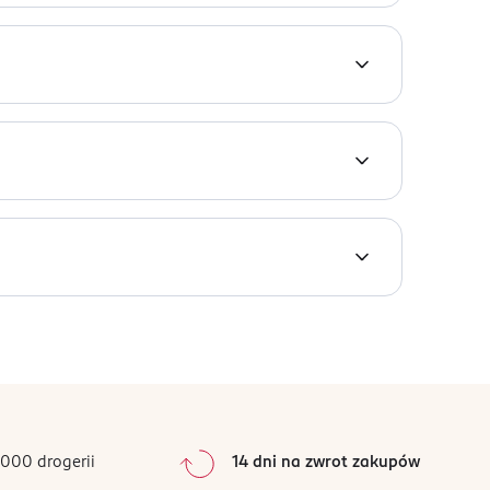
dana w 2010 roku. Zmysłowy zapach stworzony
L METHOXYCINNAMATE, BENZYL SALICYLATE,
YL IONONE, GERANIOL, BENZYL BENZOATE, AMYL
000 drogerii
14 dni na zwrot zakupów