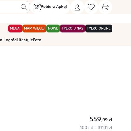
Pobierz Apkę!
MEGA!
MAM WIĘCEJ
NOWE
TYLKO U NAS
TYLKO ONLINE
 i ogród
Lifestyle
Foto
559
,99
zł
100 ml = 311,11 zł