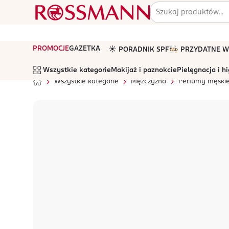
PROMOCJE
GAZETKA
☀️ PORADNIK SPF
🧑🏻‍🍳 PRZYDATNE
Wszystkie kategorie
Makijaż i paznokcie
Pielęgnacja i h
Wszystkie kategorie
Mężczyzna
Perfumy męski