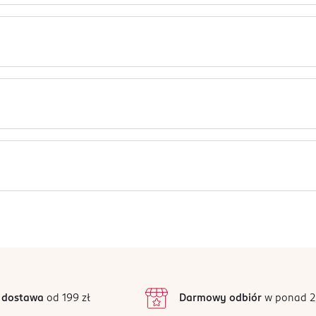
qua Di Parma. Cytrusowo-aromatyczna kompozycja zapachowa wy
darynka, grejpfrut, neroli, petitgrain
RANCE), LIMONENE, HYDROXYCITRONELLAL, LINALOOL, ETHYLHEXY
ord jaśminowy, goździki
THANE, ETHYLHEXYL SALICYLATE, EUGENOL, BHT, ALPHA-ISOMETH
CT, FARNESOL, CITRONELLOL
Jak działają opinie?
Ten produkt nie ma jeszcze opinii.
 dostawa
od 199 zł
Darmowy odbiór
w ponad 2