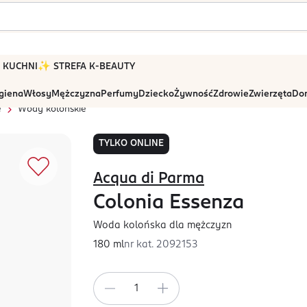
 W KUCHNI
✨ STREFA K-BEAUTY
igiena
Włosy
Mężczyzna
Perfumy
Dziecko
Żywność
Zdrowie
Zwierzęta
Dom
e
Wody kolońskie
TYLKO ONLINE
Acqua di Parma
Colonia Essenza
Woda kolońska dla mężczyzn
180 ml
nr kat.
2092153