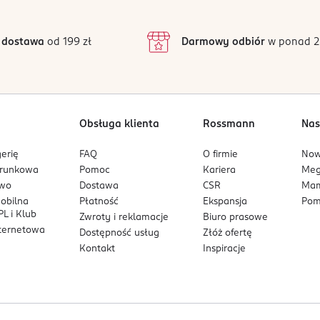
3
37 opinii
podstawie
inie są zweryfikowane zakupem.
2
 dostawa
od 199 zł
Darmowy odbiór
w ponad 2
1
Obsługa klienta
Rossmann
Nas
erię
FAQ
O firmie
No
arunkowa
Pomoc
Kariera
Me
owo
Dostawa
CSR
Mam
mobilna
Płatność
Ekspansja
Pom
L i Klub
Zwroty i reklamacje
Biuro prasowe
nternetowa
Dostępność usług
Złóż ofertę
Kontakt
Inspiracje