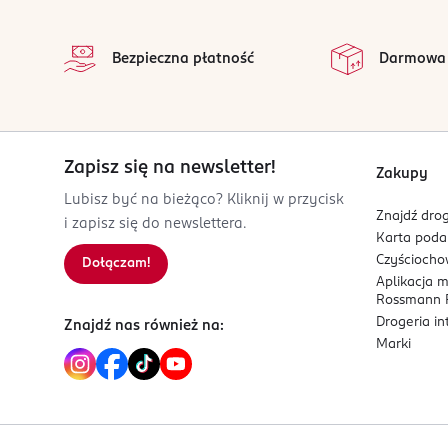
stopka
86-300
na 
Grudziądz
Wszystkie op
Bezpieczna płatność
Darmowa
info@larive.pl
564514200
PL-Polska
Kod EAN
Zapisz się na newsletter!
5 901832 061489
Zakupy
Lubisz być na bieżąco? Kliknij w przycisk
Znajdź drog
i zapisz się do newslettera.
Karta pod
Czyścioch
Dołączam!
Aplikacja 
Rossmann P
Drogeria i
Znajdź nas również na:
Marki