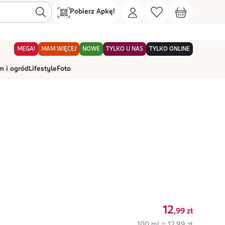
Pobierz Apkę!
MEGA!
MAM WIĘCEJ
NOWE
TYLKO U NAS
TYLKO ONLINE
 i ogród
Lifestyle
Foto
12
,99
zł
100 ml = 12,99 zł