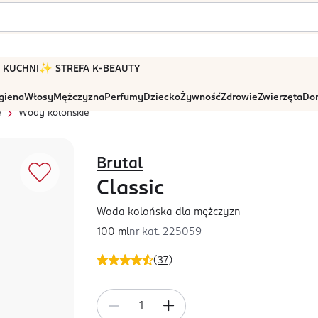
 W KUCHNI
✨ STREFA K-BEAUTY
igiena
Włosy
Mężczyzna
Perfumy
Dziecko
Żywność
Zdrowie
Zwierzęta
Dom
e
Wody kolońskie
Brutal
Classic
Woda kolońska dla mężczyzn
100 ml
nr kat.
225059
(
37
)