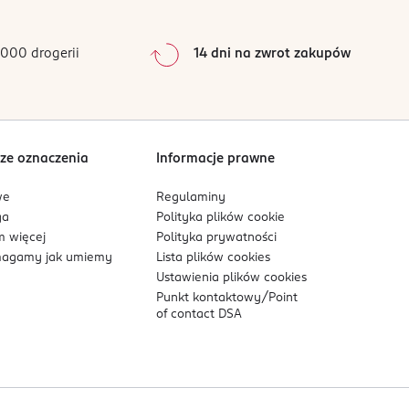
0
%
0
%
000 drogerii
14 dni na zwrot zakupów
0
%
Sortowanie wg
data: od najnowszej
ze oznaczenia
Informacje prawne
we
Regulaminy
ga
Polityka plików
cookie
 więcej
Polityka prywatności
agamy jak umiemy
Lista plików
cookies
Ustawienia plików
cookies
Punkt kontaktowy/
Point
of contact DSA