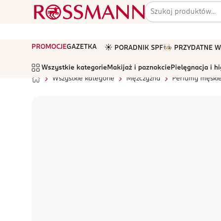
PROMOCJE
GAZETKA
☀️ PORADNIK SPF
🧑🏻‍🍳 PRZYDATNE
Wszystkie kategorie
Makijaż i paznokcie
Pielęgnacja i h
Wszystkie kategorie
Mężczyzna
Perfumy męski