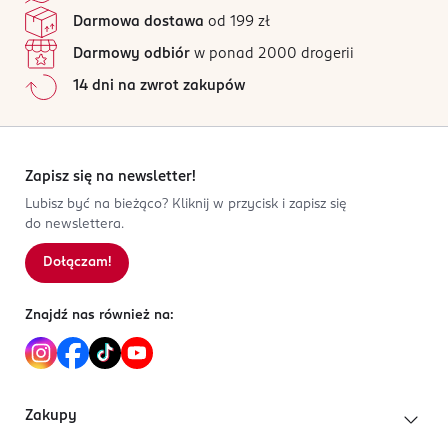
szukają odświeżającego zapachu na co dzień.
św. Teresy 109
Jak działają opinie?
Darmowa dostawa
od 199 zł
91-222 Łódź
Nuta głowy:
pomarańcza, cytrusy, neroli, bergamotka,
Darmowy odbiór
w ponad 2000 drogerii
Kod EAN
cytryna
14 dni na zwrot zakupów
3 346470 217461
Nuta serca:
paczula, lawenda, jaśmin
Nuta bazy:
drzewo sandałowe, mech dębowy
Zapisz się na newsletter!
Lubisz być na bieżąco? Kliknij w przycisk i zapisz się
do newslettera.
Dołączam!
Znajdź nas również na:
Zakupy