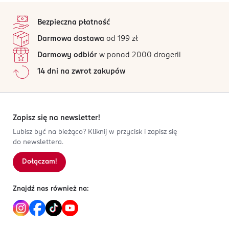
4,9
stopka
ambra, nuty zwierzęce, drzewo sandałowe, mech
02-226
/5
Warszawa
Bezpieczna płatność
58 opinii
na podstawie
anna.lysoniewska@miraculum.pl
Darmowa dostawa
od 199 zł
Wszystkie opinie są zweryfikowane zakupem.
600490366
Darmowy odbiór
w ponad 2000 drogerii
PL-Polska
Jak działają opinie?
14 dni na zwrot zakupów
Kod EAN
5
0
%
5 900793 054097
4
0
%
3
0
%
2
0
%
Zapisz się na newsletter!
1
0
%
Lubisz być na bieżąco? Kliknij w przycisk i zapisz się
do newslettera.
Dołączam!
Sortowanie wg
data: od najnowszej
Znajdź nas również na: