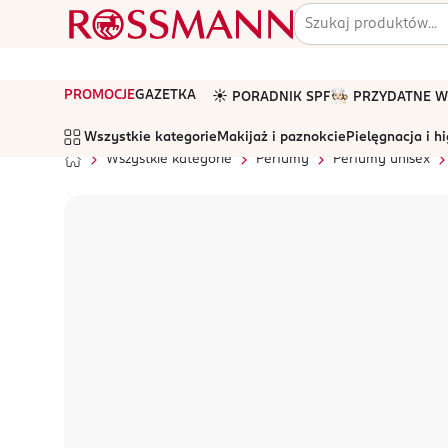
PROMOCJE
GAZETKA
☀️ PORADNIK SPF
🧑🏻‍🍳 PRZYDATNE
Wszystkie kategorie
Makijaż i paznokcie
Pielęgnacja i h
Wszystkie kategorie
Perfumy
Perfumy unisex