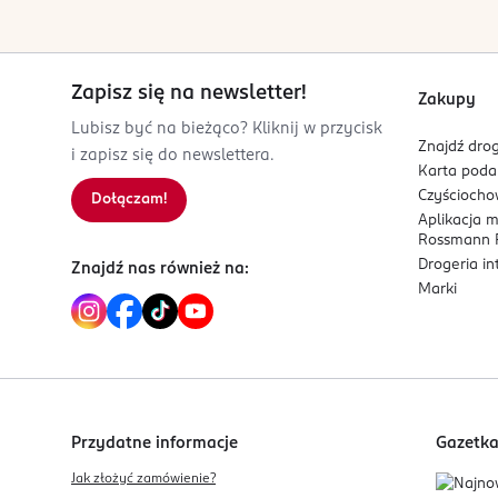
Zapisz się na newsletter!
Zakupy
Lubisz być na bieżąco? Kliknij w przycisk
Znajdź drog
i zapisz się do newslettera.
Karta pod
Czyścioch
Dołączam!
Aplikacja 
Rossmann P
Drogeria i
Znajdź nas również na:
Marki
Przydatne informacje
Gazetk
Jak złożyć zamówienie?