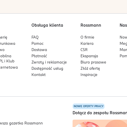
Obsługa klienta
Rossmann
Nas
erię
FAQ
O firmie
No
arunkowa
Pomoc
Kariera
Me
owo
Dostawa
CSR
Mam
mobilna
Płatność
Ekspansja
Pom
L i Klub
Zwroty i reklamacje
Biuro prasowe
nternetowa
Dostępność usług
Złóż ofertę
Kontakt
Inspiracje
NOWE OFERTY PRACY
a
Dołącz do zespołu Rossma