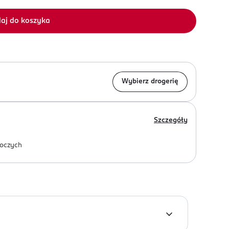
aj do koszyka
Wybierz drogerię
Szczegóły
oczych