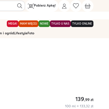
Pobierz Apkę!
MEGA!
MAM WIĘCEJ
NOWE
TYLKO U NAS
TYLKO ONLINE
 i ogród
Lifestyle
Foto
e
139
,99
zł
100 ml = 133,32 zł