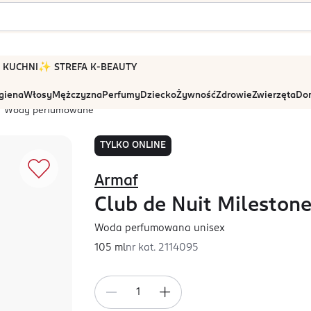
 W KUCHNI
✨ STREFA K-BEAUTY
igiena
Włosy
Mężczyzna
Perfumy
Dziecko
Żywność
Zdrowie
Zwierzęta
Dom
Wody perfumowane
TYLKO ONLINE
Armaf
Club de Nuit Mileston
Woda perfumowana unisex
105 ml
nr kat.
2114095