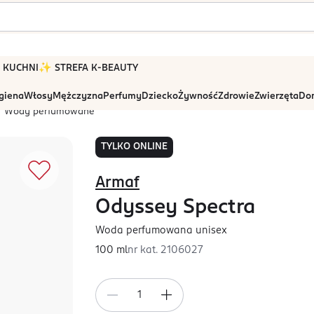
 W KUCHNI
✨ STREFA K-BEAUTY
igiena
Włosy
Mężczyzna
Perfumy
Dziecko
Żywność
Zdrowie
Zwierzęta
Dom
Wody perfumowane
TYLKO ONLINE
Armaf
Odyssey Spectra
Woda perfumowana unisex
100 ml
nr kat.
2106027