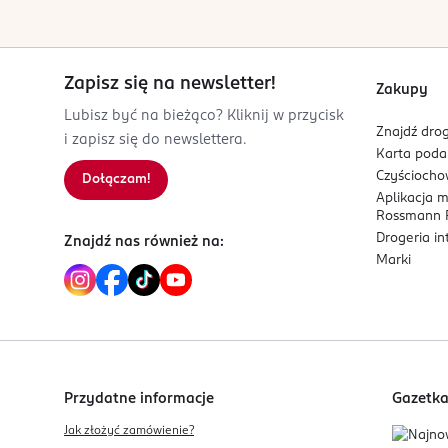
Zapisz się na newsletter!
Zakupy
Lubisz być na bieżąco? Kliknij w przycisk
Znajdź drog
i zapisz się do newslettera.
Karta pod
Czyścioch
Dołączam!
Aplikacja 
Rossmann P
Drogeria i
Znajdź nas również na:
Marki
Przydatne informacje
Gazetk
Jak złożyć zamówienie?