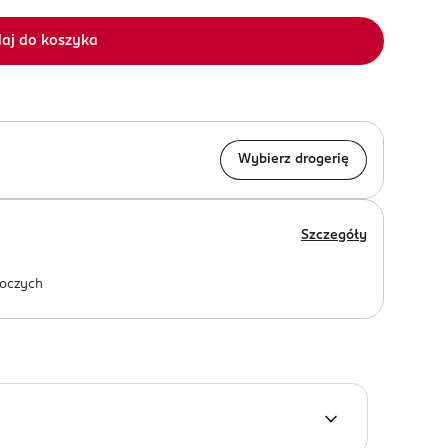
aj do koszyka
Wybierz drogerię
Szczegóły
oczych