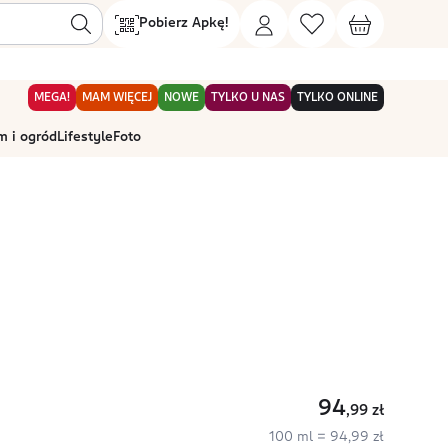
Pobierz Apkę!
MEGA!
MAM WIĘCEJ
NOWE
TYLKO U NAS
TYLKO ONLINE
 i ogród
Lifestyle
Foto
94
,99
zł
100 ml = 94,99 zł