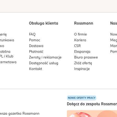
Obsługa klienta
Rossmann
Nas
erię
FAQ
O firmie
No
arunkowa
Pomoc
Kariera
Me
owo
Dostawa
CSR
Mam
mobilna
Płatność
Ekspansja
Pom
L i Klub
Zwroty i reklamacje
Biuro prasowe
nternetowa
Dostępność usług
Złóż ofertę
Kontakt
Inspiracje
NOWE OFERTY PRACY
a
Dołącz do zespołu Rossma