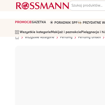
PROMOCJE
GAZETKA
☀️ PORADNIK SPF
🧑🏻‍🍳 PRZYDATNE
Wszystkie kategorie
Makijaż i paznokcie
Pielęgnacja i h
Wszystkie kategorie
Perfumy
Perfumy unisex