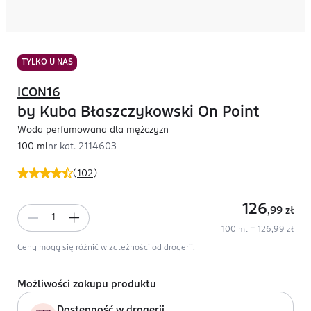
TYLKO U NAS
ICON16
by Kuba Błaszczykowski On Point
Woda perfumowana dla mężczyzn
100 ml
nr kat.
2114603
(
102
)
126
,99
zł
100 ml = 126,99 zł
Ceny mogą się różnić w zależności od drogerii.
Możliwości zakupu produktu
Dostępność w drogerii