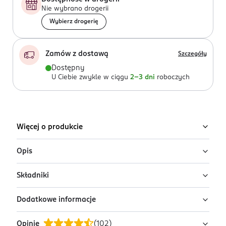
Nie wybrano drogerii
Wybierz drogerię
Zamów z dostawą
Szczegóły
Dostępny
U Ciebie zwykle w ciągu
2-3 dni
roboczych
Więcej o produkcie
Opis
Składniki
Woda perfumowana On Point ICON16 by
Kuba Błaszczykowski
Dodatkowe informacje
Ingredients: : ALCOHOL, PARFUM, AQUA, LINALOOL,
ICON16 On Point to męski zapach stworzony dla tych,
LIMONENE, ALPHA-ISOMETHYL IONONE, COUMARIN,
którzy cenią świeżość, energię i pewność siebie. Łączy
Opinie
(
102
)