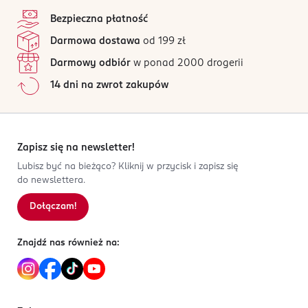
4,8
stopka
Nuta serca: ylang-ylang.
HYDROLYZED JOJOBA ESTERS.
1082VA
/5
Amsterdam
Bezpieczna płatność
Nuta bazy: kadzidło, fasolka tonka i wetyweria.
55 opinii
na podstawie
talktous@coty.com
Darmowa dostawa
od 199 zł
Wszystkie opinie są zweryfikowane zakupem.
0202999000
Darmowy odbiór
w ponad 2000 drogerii
NL-Holandia
Jak działają opinie?
14 dni na zwrot zakupów
Kod EAN
5
0
%
3 614224 907297
4
0
%
3
0
%
2
0
%
Zapisz się na newsletter!
1
0
%
Lubisz być na bieżąco? Kliknij w przycisk i zapisz się
do newslettera.
Dołączam!
Sortowanie wg
data: od najnowszej
Znajdź nas również na: