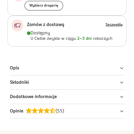
Wybierz drogerię
Zamów z dostawą
Szczegóły
Dostępny
U Ciebie zwykle w ciągu
2-3 dni
roboczych
Opis
Składniki
Joop! Homme Absolute woda perfumowana dla
mężczyzn o orientalnym zapachu. Wspaniały zarówno
Dodatkowe informacje
na co dzień jaki i na specjalne okazje.
Ingredients: : ALCOHOL DENAT., AQUA, PARFUM,
COUMARIN, BHT, LIMONENE, BENZYL ALCOHOL,
Nuty zapachowe:
Opinie
(
55
)
EUGENOL, BENZYL BENZOATE, BENZYL SALICYLATE,
OSOBA/PODMIOT ODPOWIEDZIALNY
FARNESOL, LINALOOL, ISOEUGENOL, DISODIUM EDTA,
COTY
Nuta głowy: czarny pieprz.
ACRYLATES/OCTYLACRYLAMIDE COPOLYMER,
Buitenveldertselaan 3-5