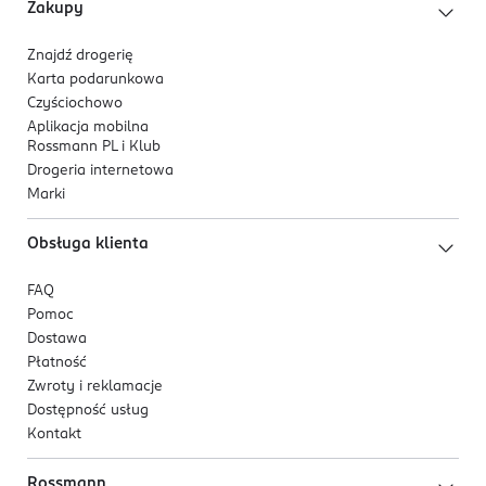
Nuty bazy:
ambra, drzewo cedrowe, drzewo
Zakupy
kaszmirowe.
Znajdź drogerię
Dla kogo jest ten produkt?
Karta podarunkowa
Czyściochowo
Dla osób, które pragną wyróżnić się wyrafinowanym
Aplikacja mobilna
zapachem o nowoczesnym charakterze.
Rossmann PL i Klub
Drogeria internetowa
Marki
Obsługa klienta
FAQ
Pomoc
Dostawa
Płatność
Zwroty i reklamacje
Dostępność usług
Kontakt
Rossmann