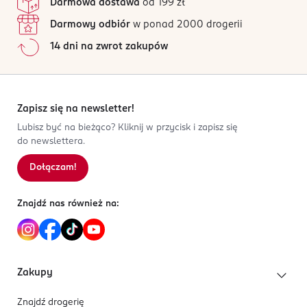
Darmowa dostawa
od 199 zł
3 760260 450317
Nuta bazy:
nuty morskie, piżmo
Darmowy odbiór
w ponad 2000 drogerii
14 dni na zwrot zakupów
Zapisz się na newsletter!
Lubisz być na bieżąco? Kliknij w przycisk i zapisz się
do newslettera.
Dołączam!
Znajdź nas również na:
Zakupy
Znajdź drogerię