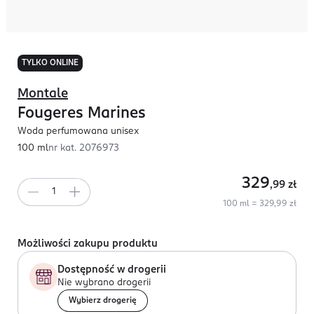
TYLKO ONLINE
Montale
Fougeres Marines
Woda perfumowana unisex
100 ml
nr kat.
2076973
329
,99
zł
100 ml = 329,99 zł
Możliwości zakupu produktu
Dostępność w drogerii
Nie wybrano drogerii
Wybierz drogerię