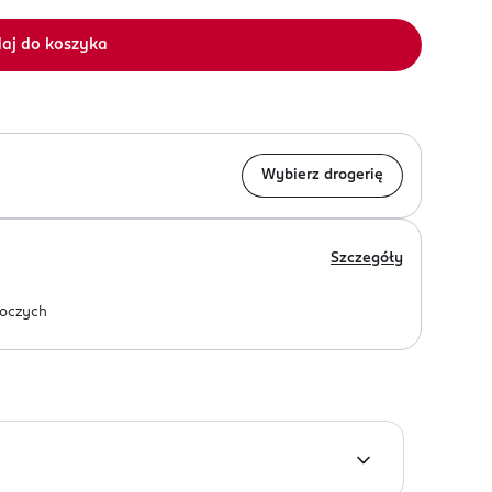
aj do koszyka
Wybierz drogerię
Szczegóły
oczych