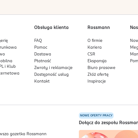
Obsługa klienta
Rossmann
Nas
erię
FAQ
O firmie
No
arunkowa
Pomoc
Kariera
Me
owo
Dostawa
CSR
Mam
mobilna
Płatność
Ekspansja
Pom
L i Klub
Zwroty i reklamacje
Biuro prasowe
nternetowa
Dostępność usług
Złóż ofertę
Kontakt
Inspiracje
NOWE OFERTY PRACY
a
Dołącz do zespołu Rossma