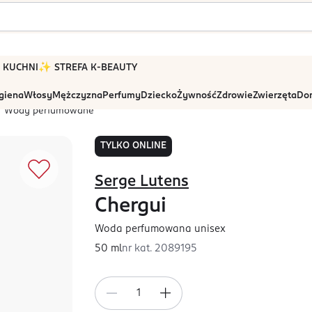
 W KUCHNI
✨ STREFA K-BEAUTY
igiena
Włosy
Mężczyzna
Perfumy
Dziecko
Żywność
Zdrowie
Zwierzęta
Dom
Wody perfumowane
TYLKO ONLINE
Serge Lutens
Chergui
Woda perfumowana unisex
50 ml
nr kat.
2089195