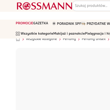
PROMOCJE
GAZETKA
☀️ PORADNIK SPF
🧑🏻‍🍳 PRZYDATNE
Wszystkie kategorie
Makijaż i paznokcie
Pielęgnacja i h
Wszystkie kategorie
Perfumy
Perfumy unisex