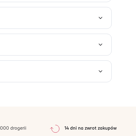
cja zapachowa wydana w 2005 roku. Zapach
 Geraniol, Citronellol, Benzyl Alcohol, Limonene,
low 5), Isoeugenol, Eugenol, CI 14700 (Red 4)
000 drogerii
14 dni na zwrot zakupów