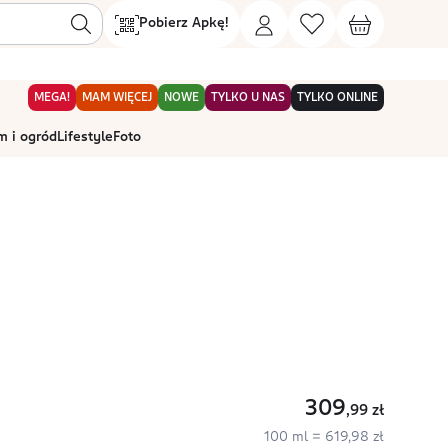
Pobierz Apkę!
MEGA!
MAM WIĘCEJ
NOWE
TYLKO U NAS
TYLKO ONLINE
 i ogród
Lifestyle
Foto
309
,99
zł
100 ml = 619,98 zł