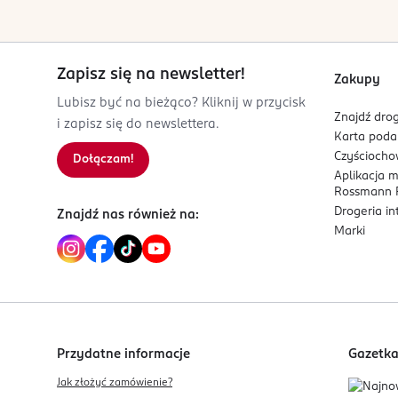
186762100
FR-Francja
Zapisz się na newsletter!
Kod EAN
Zakupy
3 700358 123396
Lubisz być na bieżąco? Kliknij w przycisk
Znajdź drog
i zapisz się do newslettera.
Karta pod
Czyścioch
Dołączam!
Aplikacja 
Rossmann P
Drogeria i
Znajdź nas również na:
Marki
Przydatne informacje
Gazetk
Jak złożyć zamówienie?