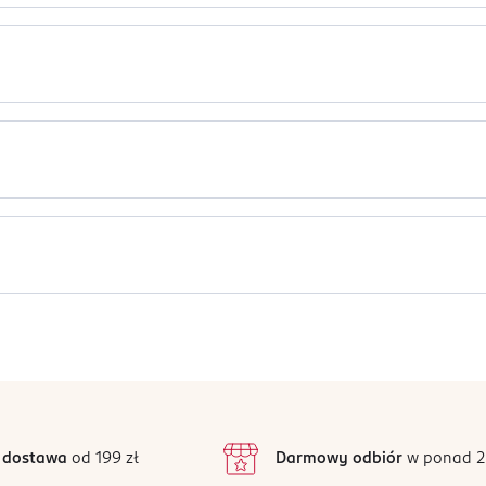
zyzn od marki Serge Lutens. Orientalno - przyprawowa kompozy
Aqua (Water), Coumarin, Linalool, Butyl Methoxydibenzoylmethane,
 sandałowe, bursztyn, piżmo, kadzidło, róża, siano
te, Benzyl Benzoate, Citral, CI 60730 (ext. Violet 2), CI 19140 (Yel
w, na szyi i za uszami.
o na oczy. Łatwopalna ciecz.
Jak działają opinie?
Ten produkt nie ma jeszcze opinii.
 dostawa
od 199 zł
Darmowy odbiór
w ponad 2