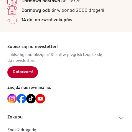
Darmowa dostawa
od 199 zł
oczy. Łatwopalna ciecz.
Darmowy odbiór
w ponad 2000 drogerii
PRODUCENT/PODMIOT ODPOWIEDZIALNY
14 dni na zwrot zakupów
Beauty Gallery Trade Sp. z o.o.
ul. Siedlecka 3b
93-138 Łódź
Zapisz się na newsletter!
Kod EAN
3 700358 217255
Lubisz być na bieżąco? Kliknij w przycisk i zapisz się
do newslettera.
Dołączam!
Znajdź nas również na:
Zakupy
Znajdź drogerię