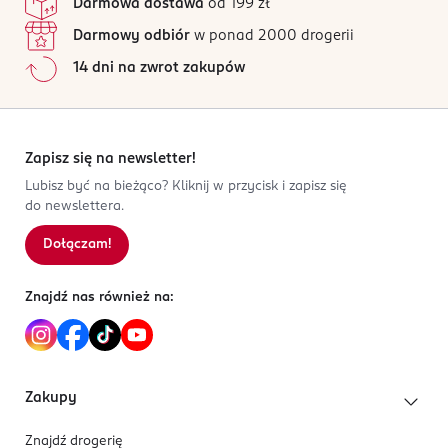
Darmowa dostawa
od 199 zł
oczy. Łatwopalna ciecz.
Darmowy odbiór
w ponad 2000 drogerii
OSOBA/PODMIOT ODPOWIEDZIALNY
14 dni na zwrot zakupów
Xerjoff Group S.p.A.
Via Tenivelli 29
10024
Moncalieri (TO)
Zapisz się na newsletter!
gdpr@xerjoff.com
Lubisz być na bieżąco? Kliknij w przycisk i zapisz się
9547650011
do newslettera.
IT-Włochy
Dołączam!
Kod EAN
8 033488 155438
Znajdź nas również na:
Zakupy
Znajdź drogerię