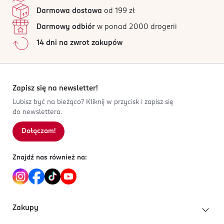
Nuta bazy:
Produkt do użytku zewnętrznego. Działa drażniąco na
wetyweria, cedr virginia, drzewo gwajakowe,
Jak działają opinie?
Darmowa dostawa
od 199 zł
paczula, bursztyn
oczy. Łatwopalna ciecz.
Darmowy odbiór
w ponad 2000 drogerii
PRODUCENT/PODMIOT ODPOWIEDZIALNY
14 dni na zwrot zakupów
ROSSMANN SDP SP. z o.o.
św. Teresy 109
91-222 Łódź
Zapisz się na newsletter!
Kod EAN
8 033488 151553
Lubisz być na bieżąco? Kliknij w przycisk i zapisz się
do newslettera.
Dołączam!
Znajdź nas również na:
Zakupy