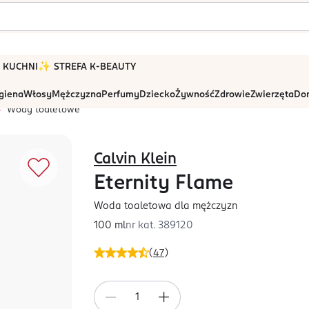
 W KUCHNI
✨ STREFA K-BEAUTY
igiena
Włosy
Mężczyzna
Perfumy
Dziecko
Żywność
Zdrowie
Zwierzęta
Dom
Wody toaletowe
Calvin Klein
Eternity Flame
Woda toaletowa dla mężczyzn
100 ml
nr kat.
389120
(
47
)