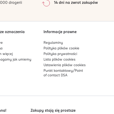
000 drogerii
14 dni na zwrot zakupów
0
%
Sortowanie wg
data: od najnowszej
ze oznaczenia
Informacje prawne
we
Regulaminy
ga
Polityka plików
cookie
 więcej
Polityka prywatności
agamy jak umiemy
Lista plików
cookies
Ustawienia plików
cookies
Punkt kontaktowy/
Point
of contact DSA
nna!
Zakupy stają się prostsze