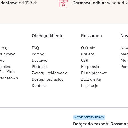
 dostawa
od 199 zł
Darmowy odbiór
w ponad 2
1
Obsługa klienta
Rossmann
Nas
erię
FAQ
O firmie
No
arunkowa
Pomoc
Kariera
Me
owo
Dostawa
CSR
Mam
mobilna
Płatność
Ekspansja
Pom
L i Klub
Zwroty i reklamacje
Biuro prasowe
nternetowa
Dostępność usług
Złóż ofertę
Kontakt
Inspiracje
NOWE OFERTY PRACY
a
Dołącz do zespołu Rossma