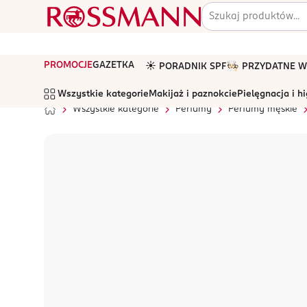
PROMOCJE
GAZETKA
☀️ PORADNIK SPF
🧑🏻‍🍳 PRZYDATNE
Wszystkie kategorie
Makijaż i paznokcie
Pielęgnacja i h
Wszystkie kategorie
Perfumy
Perfumy męskie