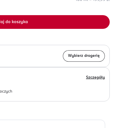
aj do koszyka
Wybierz drogerię
Szczegóły
oczych