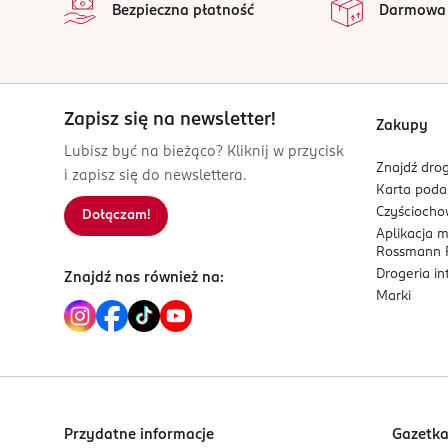
Bezpieczna płatność
Darmowa
Kod EAN
3 614225 670435
Zapisz się na newsletter!
Zakupy
Lubisz być na bieżąco? Kliknij w przycisk
Znajdź drog
i zapisz się do newslettera.
Karta pod
Czyścioch
Dołączam!
Aplikacja 
Rossmann P
Drogeria i
Znajdź nas również na:
Marki
Przydatne informacje
Gazetk