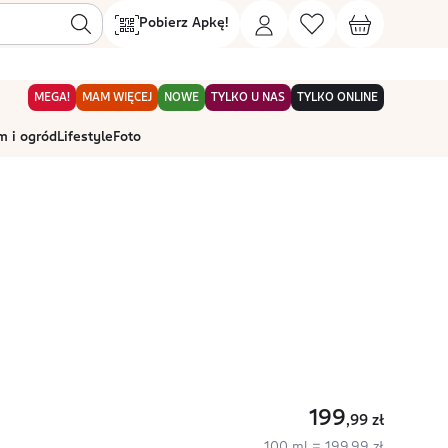
Pobierz Apkę!
MEGA!
MAM WIĘCEJ
NOWE
TYLKO U NAS
TYLKO ONLINE
 i ogród
Lifestyle
Foto
199
,99
zł
100 ml = 199,99 zł