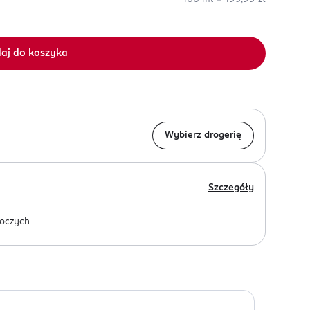
aj do koszyka
Wybierz drogerię
Szczegóły
oczych