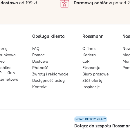
 dostawa
od 199 zł
Darmowy odbiór
w ponad 2
1
Obsługa klienta
Rossmann
Nas
erię
FAQ
O firmie
No
arunkowa
Pomoc
Kariera
Me
owo
Dostawa
CSR
Mam
mobilna
Płatność
Ekspansja
Pom
L i Klub
Zwroty i reklamacje
Biuro prasowe
nternetowa
Dostępność usług
Złóż ofertę
Kontakt
Inspiracje
NOWE OFERTY PRACY
a
Dołącz do zespołu Rossma