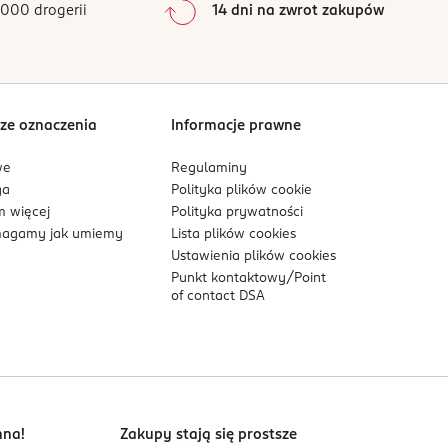
000 drogerii
14 dni na zwrot zakupów
0
%
Sortowanie wg
data: od najnowszej
ze oznaczenia
Informacje prawne
we
Regulaminy
ga
Polityka plików
cookie
 więcej
Polityka prywatności
agamy jak umiemy
Lista plików
cookies
Ustawienia plików
cookies
Punkt kontaktowy/
Point
of contact DSA
nna!
Zakupy stają się prostsze