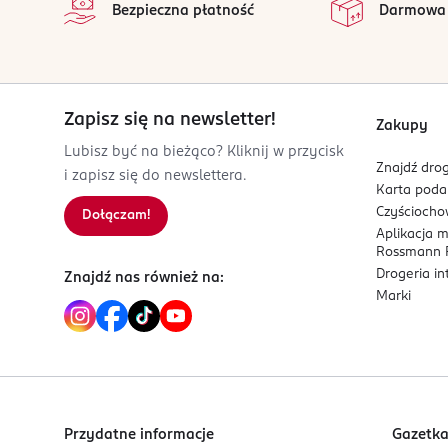
Bezpieczna płatność
Darmowa
Kod EAN
0 088300 073627
Zapisz się na newsletter!
Zakupy
Lubisz być na bieżąco? Kliknij w przycisk
Znajdź drog
i zapisz się do newslettera.
Karta pod
Czyścioch
Dołączam!
Aplikacja 
Rossmann P
Drogeria i
Znajdź nas również na:
Marki
Przydatne informacje
Gazetk