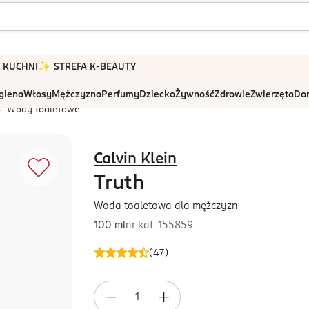
 W KUCHNI
✨ STREFA K-BEAUTY
igiena
Włosy
Mężczyzna
Perfumy
Dziecko
Żywność
Zdrowie
Zwierzęta
Dom
Wody toaletowe
Calvin Klein
Truth
Woda toaletowa dla mężczyzn
100 ml
nr kat.
155859
(
47
)