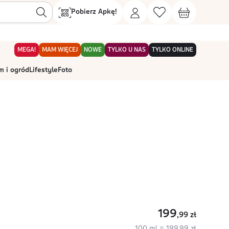
Pobierz Apkę!
MEGA!
MAM WIĘCEJ
NOWE
TYLKO U NAS
TYLKO ONLINE
 i ogród
Lifestyle
Foto
199
,99
zł
100 ml = 199,99 zł