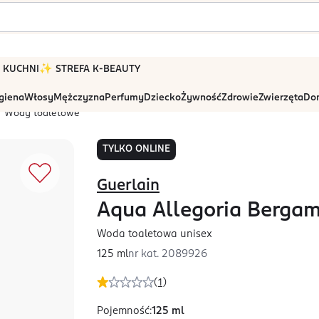
 W KUCHNI
✨ STREFA K-BEAUTY
igiena
Włosy
Mężczyzna
Perfumy
Dziecko
Żywność
Zdrowie
Zwierzęta
Dom
Wody toaletowe
TYLKO ONLINE
Guerlain
Aqua Allegoria Bergam
Woda toaletowa unisex
125 ml
nr kat.
2089926
(
1
)
Pojemność
:
125 ml