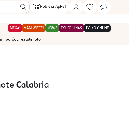
Pobierz Apkę!
MEGA!
MAM WIĘCEJ
NOWE
TYLKO U NAS
TYLKO ONLINE
 i ogród
Lifestyle
Foto
ote Calabria