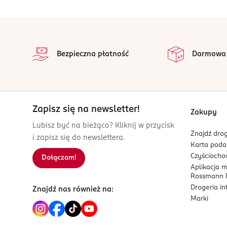
3 346470 132610
stopka
na
Wszystkie op
Bezpieczna płatność
Darmowa
Zapisz się na newsletter!
Zakupy
Lubisz być na bieżąco? Kliknij w przycisk
Znajdź drog
i zapisz się do newslettera.
Karta pod
Czyścioch
Dołączam!
Aplikacja 
Rossmann P
Drogeria i
Znajdź nas również na:
Marki