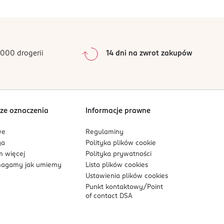
0
%
0
%
0
%
0
%
000 drogerii
14 dni na zwrot zakupów
0
%
Sortowanie wg
data: od najnowszej
ze oznaczenia
Informacje prawne
we
Regulaminy
ga
Polityka plików
cookie
 więcej
Polityka prywatności
agamy jak umiemy
Lista plików
cookies
Ustawienia plików
cookies
Punkt kontaktowy/
Point
of contact DSA