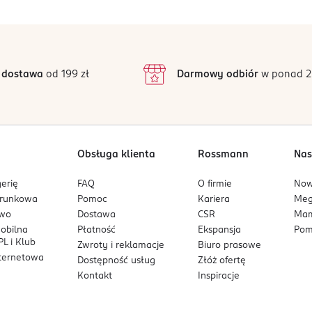
5
1
/5
4
3
1 opinii
 podstawie
inie są zweryfikowane zakupem.
2
 dostawa
od 199 zł
Darmowy odbiór
w ponad 2
1
Obsługa klienta
Rossmann
Nas
erię
FAQ
O firmie
No
arunkowa
Pomoc
Kariera
Me
owo
Dostawa
CSR
Mam
mobilna
Płatność
Ekspansja
Pom
L i Klub
Zwroty i reklamacje
Biuro prasowe
nternetowa
Dostępność usług
Złóż ofertę
Kontakt
Inspiracje