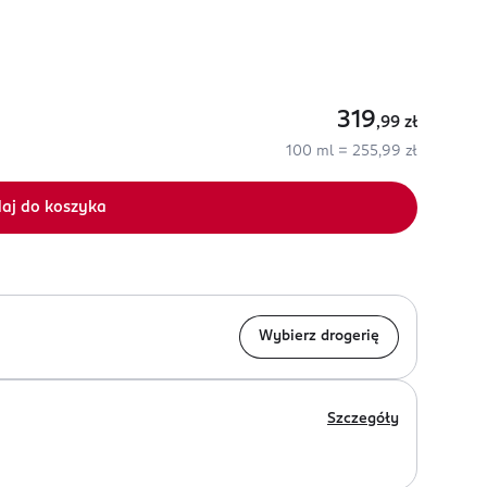
319
,99
zł
100 ml = 255,99 zł
aj do koszyka
Wybierz drogerię
Szczegóły