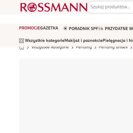
PROMOCJE
GAZETKA
☀️ PORADNIK SPF
🧑🏻‍🍳 PRZYDATNE
Wszystkie kategorie
Makijaż i paznokcie
Pielęgnacja i h
Wszystkie kategorie
Perfumy
Perfumy unisex