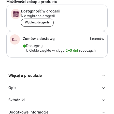
Możliwości zakupu produktu
Dostępność w drogerii
Nie wybrano drogerii
Wybierz drogerię
Zamów z dostawą
Szczegóły
Dostępny
U Ciebie zwykle w ciągu
2-3 dni
roboczych
Więcej o produkcie
Opis
Składniki
Woda toaletowa dla mężczyzn Jaguar Classic Chromite
to zapach, w który z pewnością się zakochasz i z
Dodatkowe informacje
którym nigdy nie będziesz chciał się rozstać. Już od
Alcohol Denat., Parfum (Fragrance), Aqua (Water), BHT,