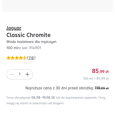
Jaguar
Classic Chromite
Woda toaletowa dla mężczyzn
100 ml
nr kat.
314901
(
118
)
85
,99
zł
100 ml = 85,99 zł
Najniższa cena z 30 dni
przed obniżką:
119
,99
zł
Cena obowiązuje
06.08-19.08.26
lub do wyczerpania zapasów.
Ceny
mogą się różnić w zależności od drogerii.