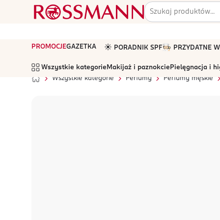
PROMOCJE
GAZETKA
☀️ PORADNIK SPF
🧑🏻‍🍳 PRZYDATNE
Wszystkie kategorie
Makijaż i paznokcie
Pielęgnacja i h
Wszystkie kategorie
Perfumy
Perfumy męskie