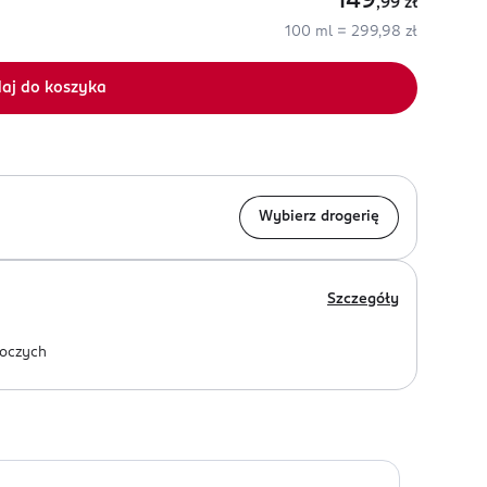
149
,99
zł
100 ml = 299,98 zł
aj do koszyka
Wybierz drogerię
Szczegóły
oczych