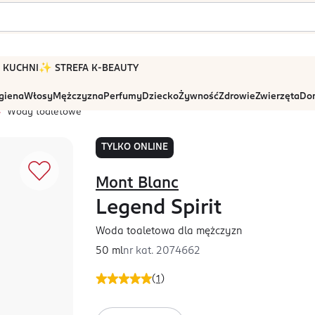
 W KUCHNI
✨ STREFA K-BEAUTY
igiena
Włosy
Mężczyzna
Perfumy
Dziecko
Żywność
Zdrowie
Zwierzęta
Dom
Wody toaletowe
TYLKO ONLINE
Mont Blanc
Legend Spirit
Woda toaletowa dla mężczyzn
50 ml
nr kat.
2074662
(
1
)