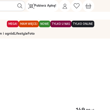
Pobierz Apkę!
MEGA!
MAM WIĘCEJ
NOWE
TYLKO U NAS
TYLKO ONLINE
 i ogród
Lifestyle
Foto