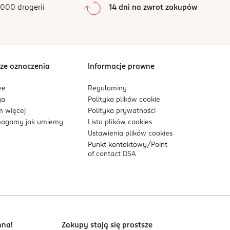
000 drogerii
14 dni na zwrot zakupów
0
%
Sortowanie wg
data: od najnowszej
ze oznaczenia
Informacje prawne
we
Regulaminy
ga
Polityka plików
cookie
 więcej
Polityka prywatności
agamy jak umiemy
Lista plików
cookies
Ustawienia plików
cookies
Punkt kontaktowy/
Point
of contact DSA
nna!
Zakupy stają się prostsze