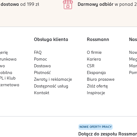
 dostawa
od 199 zł
Darmowy odbiór
w ponad 2
1
Obsługa klienta
Rossmann
Nas
erię
FAQ
O firmie
No
arunkowa
Pomoc
Kariera
Me
owo
Dostawa
CSR
Mam
mobilna
Płatność
Ekspansja
Pom
L i Klub
Zwroty i reklamacje
Biuro prasowe
nternetowa
Dostępność usług
Złóż ofertę
Kontakt
Inspiracje
NOWE OFERTY PRACY
a
Dołącz do zespołu Rossma