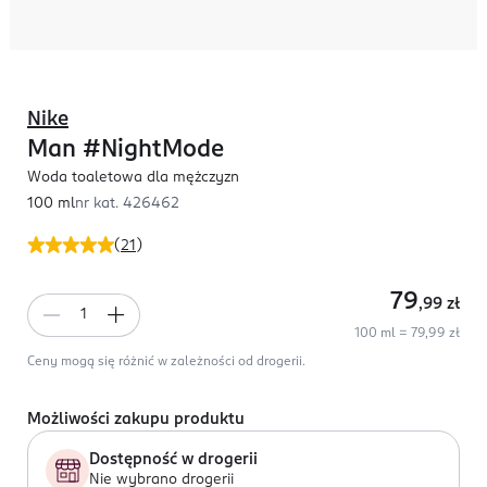
Nike
Man #NightMode
Woda toaletowa dla mężczyzn
100 ml
nr kat.
426462
(
21
)
79
,99
zł
100 ml = 79,99 zł
Ceny mogą się różnić w zależności od drogerii.
Możliwości zakupu produktu
Dostępność w drogerii
Nie wybrano drogerii