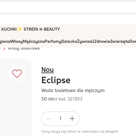
 W KUCHNI
✨ STREFA K-BEAUTY
igiena
Włosy
Mężczyzna
Perfumy
Dziecko
Żywność
Zdrowie
Zwierzęta
Dom
e
Wody toaletowe
Nou
Eclipse
Woda toaletowa dla mężczyzn
50 ml
nr kat.
321303
Ceny mogą się różnić w zależności od drogerii.