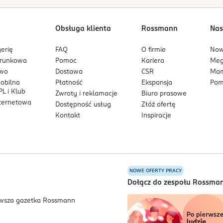
Obsługa klienta
Rossmann
Nas
erię
FAQ
O firmie
No
arunkowa
Pomoc
Kariera
Me
owo
Dostawa
CSR
Mam
mobilna
Płatność
Ekspansja
Pom
L i Klub
Zwroty i reklamacje
Biuro prasowe
nternetowa
Dostępność usług
Złóż ofertę
Kontakt
Inspiracje
NOWE OFERTY PRACY
a
Dołącz do zespołu Rossma