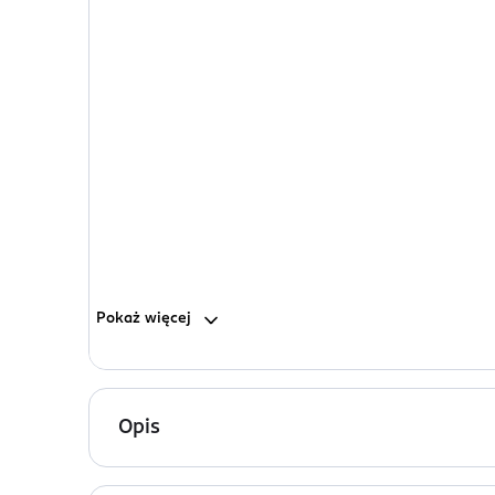
Pokaż
więcej
Opis
Męska woda toaletowa Nou Eclipse to kompozycja 