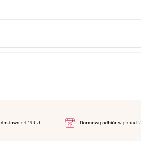
dają zapachowi intrygującej elegancji. Zapach idealnie sprawdzi
as wyjątkowych okazji.
oumarin, Citronellol, Geraniol, Citral.
a bryza
odrażnioną skórę i w okolicach oczu.
Jak działają opinie?
Ten produkt nie ma jeszcze opinii.
 dostawa
od 199 zł
Darmowy odbiór
w ponad 2