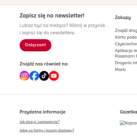
PL-Polska
Zapisz się na newsletter!
Kod EAN
Zakupy
5 906395 822836
Lubisz być na bieżąco? Kliknij w przycisk
Znajdź drog
i zapisz się do newslettera.
Karta pod
Czyścioch
Dołączam!
Aplikacja 
Rossmann P
Drogeria i
Znajdź nas również na:
Marki
Przydatne informacje
Gazetk
Jak złożyć zamówienie?
Jakie są formy i koszty dostawy?