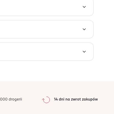
 się dla panów, którzy chcą podkreślić swoją
000 drogerii
14 dni na zwrot zakupów