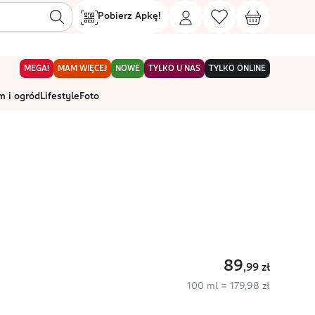
Pobierz Apkę!
MEGA!
MAM WIĘCEJ
NOWE
TYLKO U NAS
TYLKO ONLINE
 i ogród
Lifestyle
Foto
89
,99
zł
100 ml = 179,98 zł