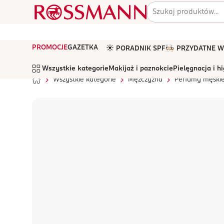
PROMOCJE
GAZETKA
☀️ PORADNIK SPF
🧑🏻‍🍳 PRZYDATNE
Wszystkie kategorie
Makijaż i paznokcie
Pielęgnacja i h
Wszystkie kategorie
Mężczyzna
Perfumy męski