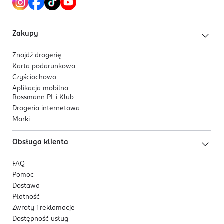
01-460
Warszawa
Zakupy
biuro@nowegroup.com.pl
535557108
Znajdź drogerię
PL-Polska
Karta podarunkowa
Czyściochowo
Kod EAN
Aplikacja mobilna
5 903021 457486
Rossmann PL i Klub
Drogeria internetowa
Marki
Obsługa klienta
FAQ
Pomoc
Dostawa
Płatność
Zwroty i reklamacje
Dostępność usług