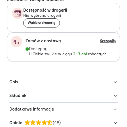
Możliwości zakupu produktu
Dostępność w drogerii
Nie wybrano drogerii
Wybierz drogerię
Zamów z dostawą
Szczegóły
Dostępny
U Ciebie zwykle w ciągu
2-3 dni
roboczych
Opis
Składniki
Odkryj magiczną moc głębokiego snu!
Olejek zapachowy Sweet Dream z dodatkiem olejków
Dodatkowe informacje
eterycznych to produkt, który w łatwy sposób wdrożysz
Zawiera: kompozycję zapachową: Linalol, Geraniol,
do swojej codziennej rutyny. Kilka kropel olejku
Limonene, Coumarin. Może powodować
Opinie
(
48
)
wystarczy, aby wypełnić przestrzeń delikatnym,
wystąpienie reakcji alergicznej.
PRZYGOTOWANIE I STOSOWANIE