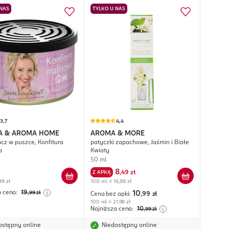
 NAS
TYLKO U NAS
3,7
4,4
A & AROMA HOME
AROMA & MORE
cz w puszce, Konfitura
patyczki zapachowe, Jaśmin i Białe
a
Kwiaty
50 ml
8
Z APKĄ
,
49 zł
99 zł
100 ml = 16,98 zł
a cena:
19
,99
zł
10
Cena bez apki:
,99
zł
100 ml = 21,98 zł
Najniższa cena:
10
,99
zł
ostępny online
Niedostępny online