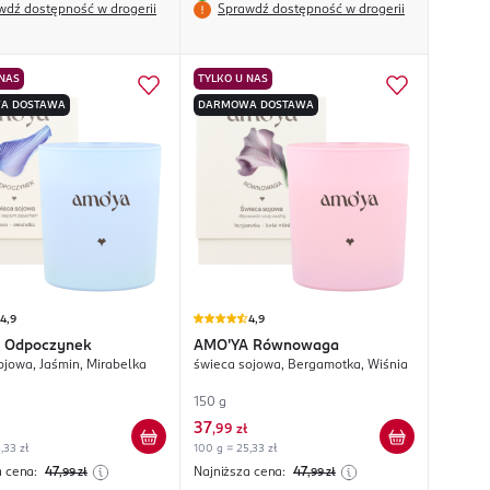
wdź dostępność w drogerii
Sprawdź dostępność w drogerii
 NAS
TYLKO U NAS
A DOSTAWA
DARMOWA DOSTAWA
4,9
4,9
Odpoczynek
AMO'YA
Równowaga
ojowa, Jaśmin, Mirabelka
świeca sojowa, Bergamotka, Wiśnia
150 g
37
,
99 zł
,33 zł
100 g = 25,33 zł
a cena:
47
Najniższa cena:
47
,99
zł
,99
zł