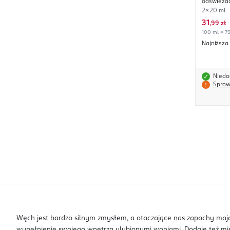
odświeżac
Sandalwo
2x20 ml
31
,
99 zł
100 ml = 79
Najniższa
Niedo
Spraw
Węch jest bardzo silnym zmysłem, a otaczające nas zapachy maj
wypełnienie swojego wnętrza ulubionymi woniami. Dodaje też miesz