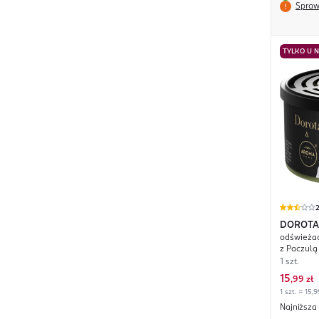
Spraw
TYLKO U 
2
DOROTA
odświeżac
z Paczulą
1 szt.
15
,
99 zł
1 szt. = 15,9
Najniższa