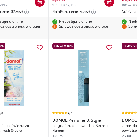
,
99 zł
,
99 zł
,99 zł
100 ml = 15,96 zł
100 ml = 2
 cena:
37
Najniższa cena:
4
Najniższ
,99
zł
,79
zł
stępny online
Niedostępny online
Nied
dź dostępność w drogerii
Sprawdź dostępność w drogerii
Spra
NAS
TYLKO U NAS
TYLKO U
,8
4,7
DOMOL
Perfume & Style
DOMOL
mini odświeżacza
patyczki zapachowe, The Secret of
zapas do
, fresh & pure
Hamam
powietrz
100 ml
25 ml