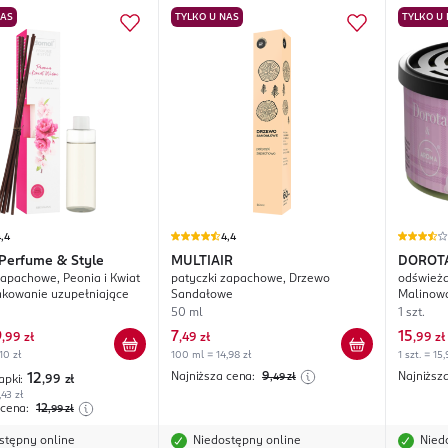
NAS
TYLKO U NAS
TYLKO U
,4
4,4
Perfume & Style
MULTIAIR
DOROT
zapachowe, Peonia i Kwiat
patyczki zapachowe, Drzewo
odświeża
akowanie uzupełniające
Sandałowe
Malinow
50 ml
1 szt.
9
7
15
,
99 zł
,
49 zł
,
99 zł
10 zł
100 ml = 14,98 zł
1 szt. = 15,
Najniższa cena:
9
Najniższ
12
,49
zł
apki:
,99
zł
43 zł
 cena:
12
,99
zł
stępny online
Niedostępny online
Nied