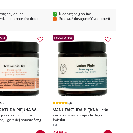
ostępny online
Niedostępny online
wdź dostępność w drogerii
Sprawdź dostępność w drogerii
 NAS
TYLKO U NAS
5,0
5,0
AKTURA PIĘKNA
W
MANUFAKTURA PIĘKNA
Leśne
ojowa o zapachu róży
świeca sojowa o zapachu figi i
 Oz
Figle
nej i gorzkiej pomarańczy
świerku
120 ml
29