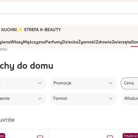
 W KUCHNI
✨ STREFA K-BEAUTY
igiena
Włosy
Mężczyzna
Perfumy
Dziecko
Żywność
Zdrowie
Zwierzęta
Dom
domu
chy do domu
e
Promocje
Cena
zenie
Format
Właści
UKTÓW
NAS
TYLKO U