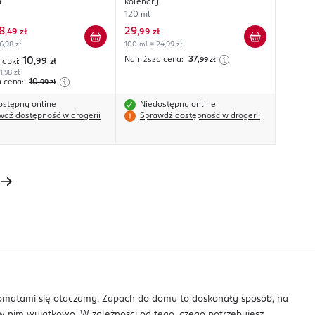
a
kolendry
120 ml
8
29
,
49 zł
,
99 zł
6,98 zł
100 ml = 24,99 zł
Najniższa cena:
37
10
,99
zł
 apki:
,99
zł
1,98 zł
a cena:
10
,99
zł
ostępny online
Niedostępny online
wdź dostępność w drogerii
Sprawdź dostępność w drogerii
romatami się otaczamy. Zapach do domu to doskonały sposób, na
 w nim wyjątkowo. W zależności od tego, czego potrzebujesz,