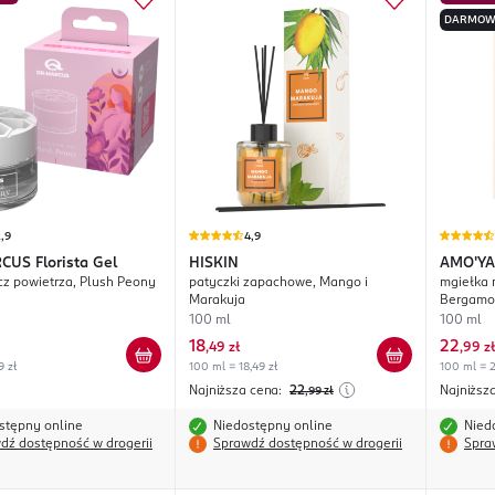
DARMOW
,9
4,9
RCUS
Florista Gel
HISKIN
AMO'YA
z powietrza, Plush Peony
patyczki zapachowe, Mango i
mgiełka 
Marakuja
Bergamo
100 ml
100 ml
18
22
,
49 zł
,
99 zł
9 zł
100 ml = 18,49 zł
100 ml = 2
Najniższa cena:
22
Najniższ
,99
zł
stępny online
Niedostępny online
Nied
dź dostępność w drogerii
Sprawdź dostępność w drogerii
Spra