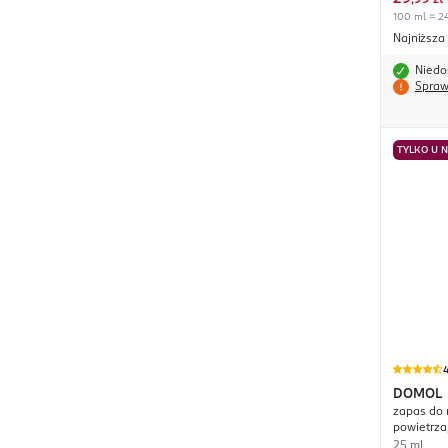
,
99 zł
100 ml = 24
Najniższa
Niedo
Spraw
TYLKO U 
4
DOMOL
zapas do 
powietrza
25 ml