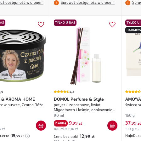
dź dostępność w drogerii
Sprawdź dostępność w drogerii
Spra
NAS
TYLKO U NAS
TYLKO U
DARMOW
,9
4,3
 & AROMA HOME
DOMOL
Perfume & Style
AMO'YA
z w puszce, Czarna Róża
patyczki zapachowe, Kwiat
świeca s
Migdałowca i Jaśmin, opakowanie
uzupełniające
90 ml
150 g
9
37
Z APKĄ
,
99 zł
,
99 zł
9 zł
100 ml = 11,10 zł
100 g = 25
 cena:
19
Najniższ
,99
zł
12
Cena bez apki:
,99
zł