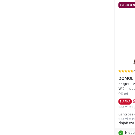
TYLKO U 
4
DOMOL
patyczki 
Wiśni, op
90 ml
Z APKĄ
100 ml = 11,
Cena bez 
100 ml = 14,
Najniższa
Niedo