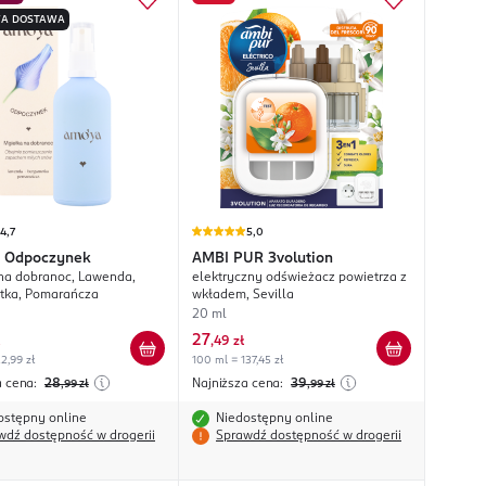
A DOSTAWA
4,7
5,0
Odpoczynek
AMBI PUR
3volution
na dobranoc, Lawenda,
elektryczny odświeżacz powietrza z
tka, Pomarańcza
wkładem, Sevilla
20 ml
27
,
49 zł
2,99 zł
100 ml = 137,45 zł
a cena:
28
Najniższa cena:
39
,99
zł
,99
zł
ostępny online
Niedostępny online
wdź dostępność w drogerii
Sprawdź dostępność w drogerii