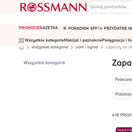
PROMOCJE
GAZETKA
☀️ PORADNIK SPF
🧑🏻‍🍳 PRZYDATNE
Wszystkie kategorie
Makijaż i paznokcie
Pielęgnacja i h
Wszystkie kategorie
Dom i ogród
Zapachy do 
Zapa
Wszystkie kategorie
Polecan
Przeznac
418
PROD
TYLKO U 