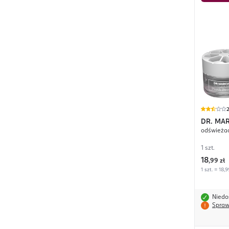
2
DR. MA
odświeżac
1 szt.
18
,
99 zł
1 szt. = 18,9
Niedo
Spraw