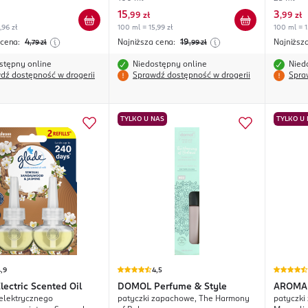
15
3
,
99 zł
,
99 zł
,96 zł
100 ml = 15,99 zł
100 ml = 1
 cena:
4
Najniższa cena:
19
Najniższ
,79
zł
,99
zł
stępny online
Niedostępny online
Nied
dź dostępność w drogerii
Sprawdź dostępność w drogerii
Spra
TYLKO U NAS
TYLKO U
,9
4,5
lectric Scented Oil
DOMOL
Perfume & Style
AROMA
elektrycznego
patyczki zapachowe, The Harmony
patyczki