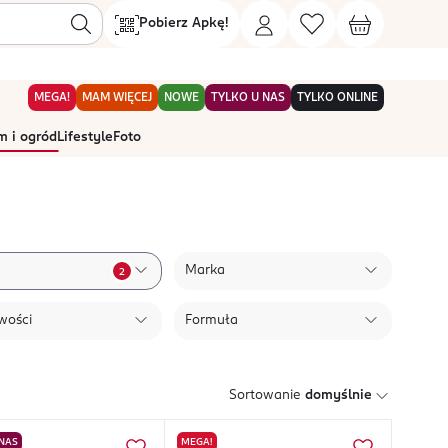
Pobierz Apkę!
MEGA!
MAM WIĘCEJ
NOWE
TYLKO U NAS
TYLKO ONLINE
 i ogród
Lifestyle
Foto
Marka
2
wości
Formuła
Sortowanie
domyślnie
 NAS
MEGA!