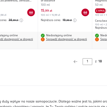
za powietrza, Sensual
of Balance
Magnoli
od & Jasmine
100 ml
50 ml
15
,
99 zł
Z APKĄ
,98 zł
100 ml = 15,99 zł
100 ml = 1
 cena:
38
Najniższa cena:
19
,99
zł
,99
zł
Cena bez
100 ml = 2
Najniższ
stępny online
Niedostępny online
Nied
dź dostępność w drogerii
Sprawdź dostępność w drogerii
Spra
z
18
ą duży wpływ na nasze samopoczucie. Dlatego ważne jest to, jakimi a
kaniu charakteru i sprawia, że Ty, Twoja rodzina i goście poczują się