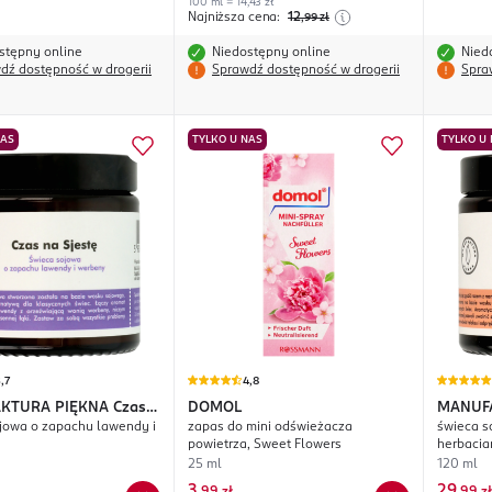
100 ml = 14,43 zł
Najniższa cena:
12
,99
zł
stępny online
Niedostępny online
Nied
dź dostępność w drogerii
Sprawdź dostępność w drogerii
Spra
NAS
TYLKO U NAS
TYLKO U
,7
4,8
KTURA PIĘKNA
Czas
DOMOL
MANUF
jowa o zapachu lawendy i
zapas do mini odświeżacza
świeca s
ę
Krainie
powietrza, Sweet Flowers
herbacia
25 ml
120 ml
3
29