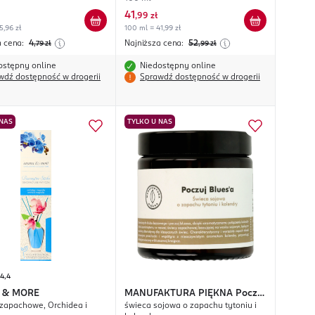
41
,
99 zł
5,96 zł
100 ml = 41,99 zł
a cena:
4
Najniższa cena:
52
,79
zł
,99
zł
ostępny online
Niedostępny online
wdź dostępność w drogerii
Sprawdź dostępność w drogerii
 NAS
TYLKO U NAS
4,4
 & MORE
MANUFAKTURA PIĘKNA
Poczuj
 zapachowe, Orchidea i
świeca sojowa o zapachu tytoniu i
Bluesa