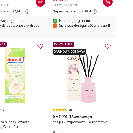
,
99 zł
4,99 zł
100 ml = 24,99 zł
a cena:
37
Najniższa cena:
37
,99
zł
,99
zł
ostępny online
Niedostępny online
wdź dostępność w drogerii
Sprawdź dostępność w drogerii
 NAS
TYLKO U NAS
DARMOWA DOSTAWA
4,8
4,8
AMO'YA
Równowaga
 mini odświeżacza
patyczki zapachowe, Bergamotka
a, White Rose
100 ml