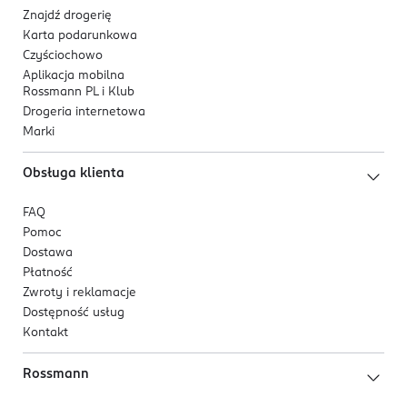
PL-Polska
Znajdź drogerię
Karta podarunkowa
Kod EAN
Czyściochowo
5 908228 955247
Aplikacja mobilna
Rossmann PL i Klub
Drogeria internetowa
Marki
Obsługa klienta
FAQ
Pomoc
Dostawa
Płatność
Zwroty i reklamacje
Dostępność usług
Kontakt
Rossmann