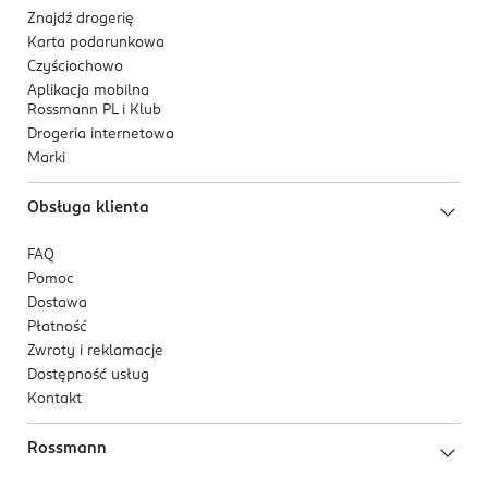
535557108
Znajdź drogerię
PL-Polska
Karta podarunkowa
Czyściochowo
Kod EAN
Aplikacja mobilna
5 908228 955230
Rossmann PL i Klub
Drogeria internetowa
Marki
Obsługa klienta
FAQ
Pomoc
Dostawa
Płatność
Zwroty i reklamacje
Dostępność usług
Kontakt
Rossmann