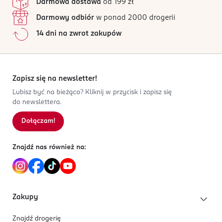
odpowiedni do podkreślania naturalnej struktury
Darmowa dostawa
od 199 zł
Unikać kontaktu z oczami. Jeśli produkt powoduje
Linalool
loków.
uczulenie, przerwać jego stosowanie.
Darmowy odbiór
w ponad 2000 drogerii
14 dni na zwrot zakupów
OSOBA/PODMIOT ODPOWIEDZIALNY
ROSSMANN SDP SP. z o.o.
św. Teresy 109
91-222 Łódź
Zapisz się na newsletter!
Kod EAN
Lubisz być na bieżąco? Kliknij w przycisk i zapisz się
do newslettera.
4 021609 520078
Dołączam!
Znajdź nas również na:
Zakupy
Znajdź drogerię