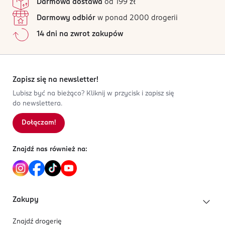
Darmowa dostawa
od 199 zł
Do użytku zewnętrznego. Trzymać z daleka od dzieci.
Phenoxyethanol, Fragrance/ Parfum.
Unikać kontaktu z oczami. Jeśli produkt powoduje
Darmowy odbiór
w ponad 2000 drogerii
uczulenie, przerwać jego stosowanie.
14 dni na zwrot zakupów
OSOBA/PODMIOT ODPOWIEDZIALNY
ROSSMANN SDP SP. z o.o.
św. Teresy 109
Zapisz się na newsletter!
91-222 Łódź
Lubisz być na bieżąco? Kliknij w przycisk i zapisz się
do newslettera.
Kod EAN
4 021609 520306
Dołączam!
Znajdź nas również na:
Zakupy
Znajdź drogerię