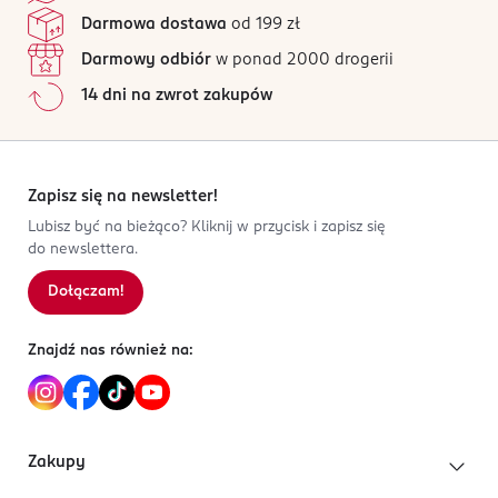
dzięki czemu osiągnięcie perfekcyjnego wyglądu jest
Do użytku zewnętrznego. Trzymać z daleka od dzieci.
Jak działają opinie?
Darmowa dostawa
od 199 zł
jeszcze prostsze. Szczególnie polecany dla osób z
Unikać kontaktu z oczami. Jeśli produkt powoduje
cienkimi włosami. Zawiera związki krzemionki o
uczulenie, przerwać jego stosowanie.
Darmowy odbiór
w ponad 2000 drogerii
właściwościach matujących.
14 dni na zwrot zakupów
OSOBA/PODMIOT ODPOWIEDZIALNY
ROSSMANN SDP SP. z o.o.
św. Teresy 109
91-222 Łódź
Zapisz się na newsletter!
Kod EAN
Lubisz być na bieżąco? Kliknij w przycisk i zapisz się
do newslettera.
4 067971 053806
Dołączam!
Znajdź nas również na:
Zakupy