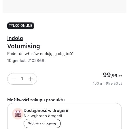
TYLKO ONLINE
Indola
Volumising
Puder do włosów nadający objętość
10 g
nr kat.
2102868
99
,99
zł
100 g = 999,90 zł
Możliwości zakupu produktu
Dostępność w drogerii
Nie wybrano drogerii
Wybierz drogerię