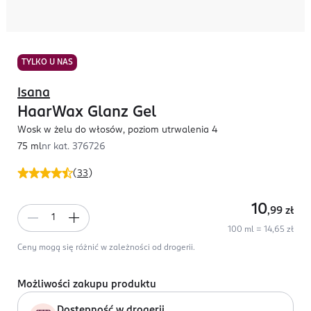
TYLKO U NAS
Isana
HaarWax Glanz Gel
Wosk w żelu do włosów, poziom utrwalenia 4
75 ml
nr kat.
376726
(
33
)
10
,99
zł
100 ml = 14,65 zł
Ceny mogą się różnić w zależności od drogerii.
Możliwości zakupu produktu
Dostępność w drogerii