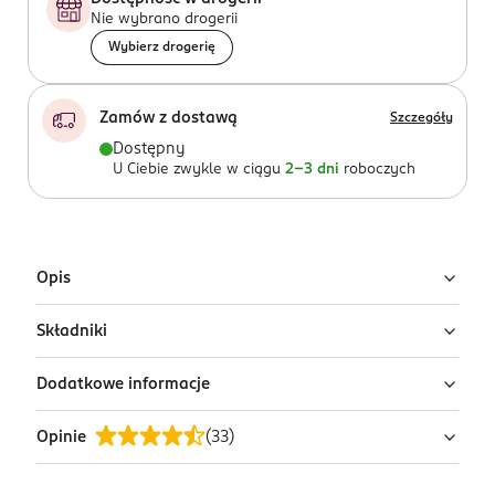
Nie wybrano drogerii
Wybierz drogerię
Zamów z dostawą
Szczegóły
Dostępny
U Ciebie zwykle w ciągu
2-3 dni
roboczych
Opis
Składniki
Wosk w żelu do włosów z efektem połysku.
Ekstramocne utrwalenie.
Dodatkowe informacje
Ingredients: : AQUA, PARAFFINUM LIQUIDUM,
HYDROGENATED STARCH HYDROLYSATE, OLETH-5,
Opinie
(
33
)
OLETH-3 PHOSPHATE, PROPYLENE GLYCOL,
PRZYGOTOWANIE I STOSOWANIE
TETRAHYDROXYPROPYL ETHYLENEDIAMINE,
Rozetrzeć niewielką ilość Wosku w żelu w dłoniach.