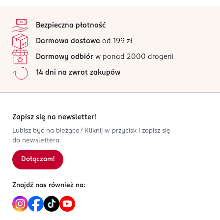
CETEARETH-20, PHENOXYETHANOL, PARFUM, DECYLENE
Równomiernie wmasować w suche lub wilgotne włosy i
4,5
stopka
GLYCOL, CETRIMONIUM CHLORIDE, BHT, CITRONELLOL,
ułożyć fryzurę lub zaakcentować pojedyncze pasemka.
/5
LIMONENE, LINALOOL, CITRIC ACID.
Bezpieczna płatność
OSOBA/PODMIOT ODPOWIEDZIALNY
33 opinii
na podstawie
Darmowa dostawa
od 199 zł
Dirk Rossmann GmbH
Wszystkie opinie są zweryfikowane zakupem.
Isernhägener Straße 16
Darmowy odbiór
w ponad 2000 drogerii
Jak działają opinie?
30938
14 dni na zwrot zakupów
Burgwedel
5
0
%
product@rossmann.info
4
0
%
48426139700
3
0
%
DE-Niemcy
2
0
%
Zapisz się na newsletter!
1
0
%
Lubisz być na bieżąco? Kliknij w przycisk i zapisz się
Kod EAN
do newslettera.
4 305615 642468
Dołączam!
Sortowanie wg
data: od najnowszej
Znajdź nas również na: